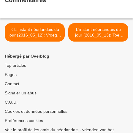
Commentaires
< L'instant néerlandais du
L'instant néerlandais du
jour (2016_05_12): Vroeger
jour (2016_05_13): Toen
was alles beter
hadden we geen computers
>
Hébergé par Overblog
Top articles
Pages
Contact
Signaler un abus
C.G.U.
Cookies et données personnelles
Préférences cookies
Voir le profil de les amis du néerlandais - vrienden van het