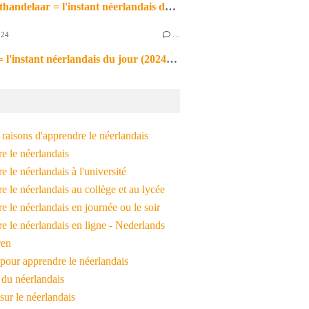
de markthandelaar = l'instant néerlandais du jour (2026_03_11)
024
…
de noot = l'instant néerlandais du jour (2024_09_09)
raisons d'apprendre le néerlandais
e le néerlandais
 le néerlandais à l'université
 le néerlandais au collège et au lycée
 le néerlandais en journée ou le soir
e le néerlandais en ligne - Nederlands
ren
pour apprendre le néerlandais
 du néerlandais
 sur le néerlandais