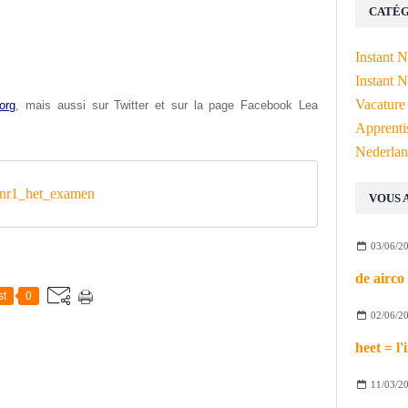
CATÉG
Instant 
Instant N
Vacature
org
, mais aussi s
ur Twitter et sur la page Facebook Lea
Apprenti
Nederlan
nr1_het_examen
VOUS 
03/06/2
st
0
02/06/2
11/03/2