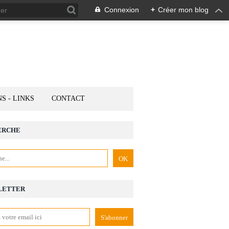
Connexion
+
Créer mon blog
NS - LINKS
CONTACT
ERCHE
LETTER