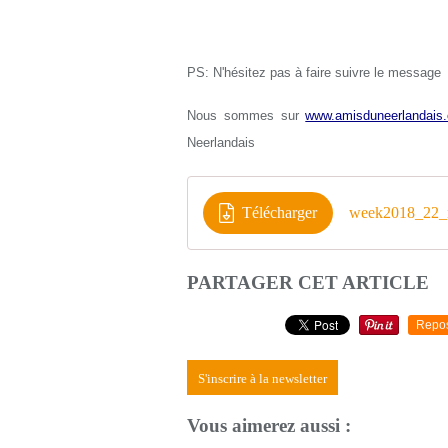
PS: N'hésitez pas à faire suivre le message
Nous sommes sur
www.amisduneerlandais.
Neerlandais
Télécharger
week2018_22_
PARTAGER CET ARTICLE
Repo
S'inscrire à la newsletter
Vous aimerez aussi :