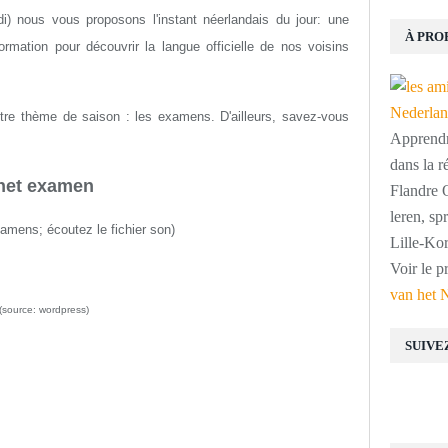
i) nous vous proposons l'instant néerlandais du jour: une
À PRO
rmation pour découvrir la langue officielle de nos voisins
re thème de saison : les examens. D'ailleurs, savez-vous
Apprendre
dans la r
het examen
Flandre O
leren, s
xamens; écoutez le fichier son)
Lille-Kor
Voir le p
van het 
(source: wordpress)
SUIVE