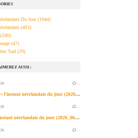
ORIES
Néerlandais Du Jour
(1944)
éerlandais
(403)
(240)
ssage
(47)
dse Taal
(29)
AIMEREZ AUSSI :
026
…
de airco = l'instant néerlandais du jour (2026_06_03)
026
…
heet = l'instant néerlandais du jour (2026_06_02)
026
…