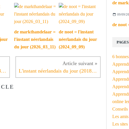
09/09/2
de markthandelaar =
de noot = l'instant
jour
l'instant néerlandais
néerlandais du jour
PAGES
du jour (2026_03_11)
(2024_09_09)
6 bonnes 
Apprendr
L'instant néerlandais du jour (2018_05_25): de seizoenarbeider
L'instant néerlandais du jour (2018_05_29): blokken
Apprendre
Apprendre
ICLE
Apprendre
Apprendr
online le
Conseils 
Les amis
Les sites