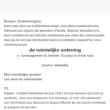
Bonjour (Goeiemorgen),
Dans notre série sur le
fédéralisme belge,
nous
allons maintenant nous
intéresser aux régions
(de gewesten)
(Flandre, Wallonie, Bruxelles) et à
leurs compétences
qui sont plus nombreuses
que celles des communautés,
mais qui ne sont pas mentionnées dans la constitution. Aujourd’hui, nous
commençons par
:
de ruimtelijke ordening
(
=
l’
aménagement du territoire
.
É
coutez le fichier son
)
(source:
wikipedia
)
Met vriendelijke groeten
Les amis du néerlandais
PS:
Rappel : L’instant néerlandais du jour, c'est 5
fois par semaine (du lundi au
vendredi) ; nous vous proposons une remarque, un mot, une expression,
une information pour découvrir la langue officielle de nos voisins immédiats
(à quelques km de Lille).