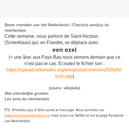
Beste vrienden van het Nederlands / Cher(e)s ami(e)s du
néerlandais
Cette semaine, nous parlons de Saint-Nicolas
(Sinterklaas) qui, en Flandre, se déplace avec:
een ezel
(= une âne; aux Pays-Bas nous verrons demain que ce
n’est pas le cas. Écoutez le fichier son :
https://upload.wikimedia.org/wikipedia/commons/5/5b/Nl-
ezel.ogg
)
(source: wikipedia)
Met vriendelijke groeten
Les amis du néerlandais
PS:
N'hésitez pas à faire suivre le message. Nous sommes sur
www.amisduneerlandais.org
, mais aussi sur Twitter et sur la page Facebook
Lea Neerlandais