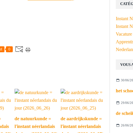
CATÉG
Instant 
Instant N
Vacature
Apprenti
Nederlan
st
0
VOUS 
30/06/2
29/06/2
=
de natuurkunde =
de aardrijkskunde =
26/06/2
ndais
l'instant néerlandais
l'instant néerlandais