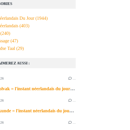
ORIES
Néerlandais Du Jour
(1944)
éerlandais
(403)
(240)
ssage
(47)
dse Taal
(29)
AIMEREZ AUSSI :
026
…
het schoolvak = l'instant néerlandais du jour (2026_06_30)
026
…
de scheikunde = l'instant néerlandais du jour (2026_06_29)
026
…