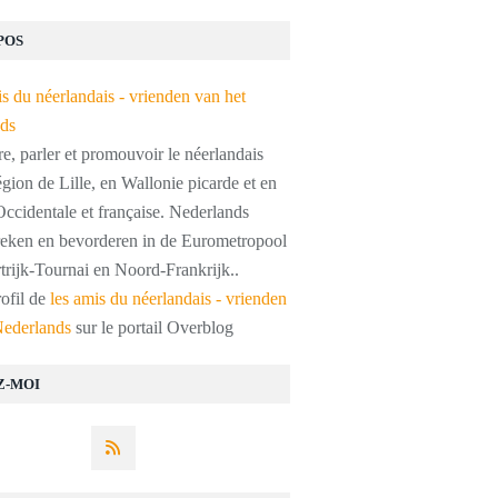
POS
, parler et promouvoir le néerlandais
égion de Lille, en Wallonie picarde et en
ccidentale et française. Nederlands
preken en bevorderen in de Eurometropool
trijk-Tournai en Noord-Frankrijk..
rofil de
les amis du néerlandais - vrienden
Nederlands
sur le portail Overblog
Z-MOI