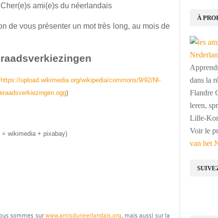
 Cher(e)s ami(e)s du néerlandais
À PRO
ion de vous présenter un mot très long, au mois de
raadsverkiezingen
Apprendre
dans la r
:
https://upload.wikimedia.org/wikipedia/commons/9/92/Nl-
Flandre O
eraadsverkiezingen.ogg
)
leren, s
Lille-Kor
Voir le p
 = wikimedia + pixabay)
van het 
SUIVE
 Nous sommes sur
www.amisduneerlandais.org
, mais aussi sur la