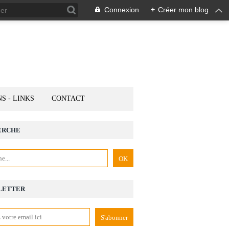
Connexion
+
Créer mon blog
NS - LINKS
CONTACT
ERCHE
LETTER