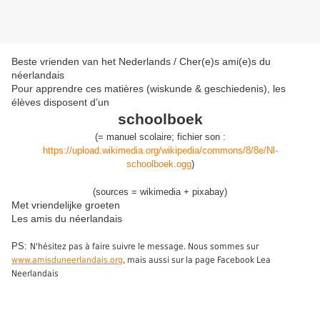
Beste vrienden van het Nederlands / Cher(e)s ami(e)s du
néerlandais
Pour apprendre ces matières (wiskunde & geschiedenis), les
élèves disposent d’un
schoolboek
(
= manuel scolaire;
fichier son :
https://upload.wikimedia.org/wikipedia/commons/8/8e/Nl-
schoolboek.ogg
)
(sources = wikimedia + pixabay)
Met vriendelijke groeten
Les amis du néerlandais
PS:
N'hésitez pas à faire suivre le message. Nous sommes sur
www.amisduneerlandais.org
, mais aussi sur la page Facebook Lea
Neerlandais