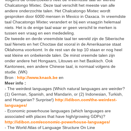
Chalcatongo Mixtec. Deze taal verschilt het meeste van alle
andere onderzochte talen. Het Chalcatongo Mixtec wordt
gesproken door 6000 mensen in Mexico in Oaxaca. In vreemdste
taal Chacatongo Mixtec verandert er bij een vraagzin helemaal
niets. Het is de enige taal waar er geen verschil te merken is
tussen een vraag en een mededeling.
De tweede en derde vreemdste taal ter wereld zijn de Siberische
taal Nenets en het Choctaw dat vooral in de Amerikaanse staat
Oklahoma voorkomt. In de rest van de top 10 staan er nog heel
wat kleine en onbekende talen. De minst vreemde talen zijn
onder andere het Hongaars, Litouws en het Baskisch. Ook
Kantonees, een andere Chinese taal, is normaal volgens de
studie. (WK)
Bron :
http://www.knack.be
en
Meer info :
- The weirdest languages (Which natural languages are weirder?
(1) German, Spanish, and Mandarin, or (2) Indonesian, Turkish,
and Hungarian? Surprise!)
http://idibon.com/the-weirdest-
languages/
- Economic powerhouse languages (which languages are
associated with places that have high/growing GDPs)?
http://idibon.com/economic-powerhouse-languages/
- The World Atlas of Language Structure On Line