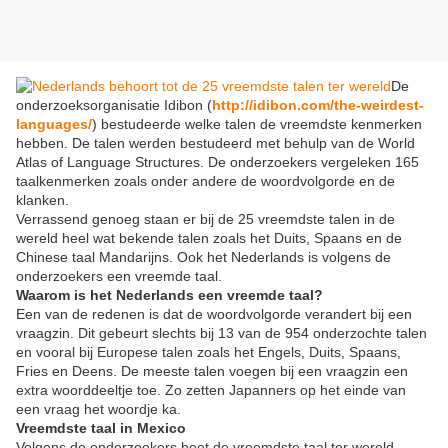
De
onderzoeksorganisatie Idibon (
http://idibon.com/the-weirdest-
languages/
) bestudeerde welke talen de vreemdste kenmerken
hebben. De talen werden bestudeerd met behulp van de World
Atlas of Language Structures. De onderzoekers vergeleken 165
taalkenmerken zoals onder andere de woordvolgorde en de
klanken.
Verrassend genoeg staan er bij de 25 vreemdste talen in de
wereld heel wat bekende talen zoals het Duits, Spaans en de
Chinese taal Mandarijns. Ook het Nederlands is volgens de
onderzoekers een vreemde taal.
Waarom is het Nederlands een vreemde taal?
Een van de redenen is dat de woordvolgorde verandert bij een
vraagzin. Dit gebeurt slechts bij 13 van de 954 onderzochte talen
en vooral bij Europese talen zoals het Engels, Duits, Spaans,
Fries en Deens. De meeste talen voegen bij een vraagzin een
extra woorddeeltje toe. Zo zetten Japanners op het einde van
een vraag het woordje ka.
Vreemdste taal in Mexico
Volgens de onderzoekers heet de vreemdste taal ter wereld