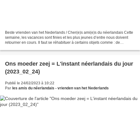
Beste vrienden van het Nederlands / Cher(e)s ami(e)s du néerlandais Cette
semaine, les vacances sont finies et les plus jeunes d’entre nous doivent
retourner en cours. Il faut se réhabituer à certains objets comme : de
schooltas ( = le cartable ; prononciation...
Ons moeder zeej = L'instant néerlandais du jour
(2023_02_24)
Publié le 24/02/2023 à 10:22
Par
les amis du néerlandais - vrienden van het Nederlands