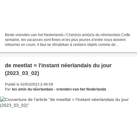
Beste vrienden van het Nederlands / Cher(e)s ami(e)s du néerlandais Cette
semaine, les vacances sont finies et les plus jeunes d’entre nous doivent
retourner en cours. Il faut se réhabituer à certains objets comme de
schooltas (le cartable), het potlood...
de meetlat = l'instant néerlandais du jour
(2023_03_02)
Publié le 02/03/2023 à 09:59
Par
les amis du néerlandais - vrienden van het Nederlands