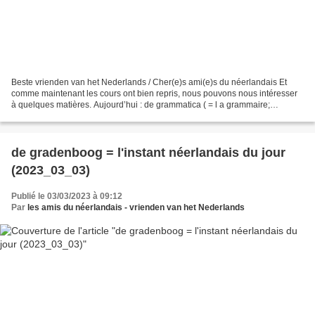
Beste vrienden van het Nederlands / Cher(e)s ami(e)s du néerlandais Et
comme maintenant les cours ont bien repris, nous pouvons nous intéresser
à quelques matières. Aujourd’hui : de grammatica ( = l a grammaire;
prononciation : https://upload.wikimedia.org/wikipedia/commons/0/0c/Nl-
grammatica.ogg...
de gradenboog = l'instant néerlandais du jour
(2023_03_03)
Publié le 03/03/2023 à 09:12
Par
les amis du néerlandais - vrienden van het Nederlands