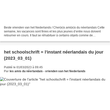
Beste vrienden van het Nederlands / Cher(e)s ami(e)s du néerlandais Cette
semaine, les vacances sont finies et les plus jeunes d’entre nous doivent
retourner en cours. Il faut se réhabituer à certains objets comme de
schooltas (le cartable), het potlood...
het schoolschrift = l'instant néerlandais du jour
(2023_03_01)
Publié le 01/03/2023 à 09:45
Par
les amis du néerlandais - vrienden van het Nederlands