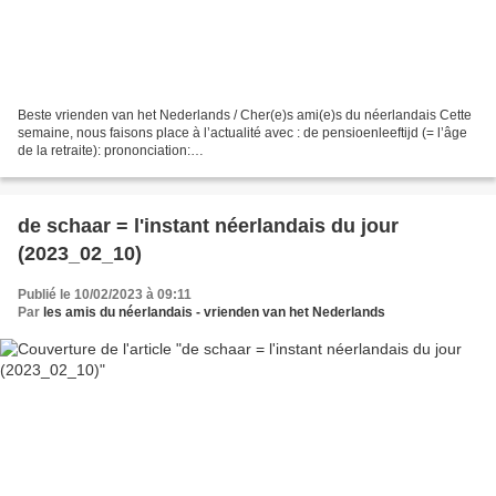
Beste vrienden van het Nederlands / Cher(e)s ami(e)s du néerlandais Cette
semaine, nous faisons place à l’actualité avec : de pensioenleeftijd (= l’âge
de la retraite): prononciation:
https://upload.wikimedia.org/wikipedia/commons/c/c8/Nl-
pensioenleeftijd.ogg)...
de schaar = l'instant néerlandais du jour
(2023_02_10)
Publié le 10/02/2023 à 09:11
Par
les amis du néerlandais - vrienden van het Nederlands