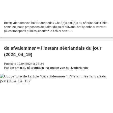
Beste vrienden van het Nederlands / Cher(e)s ami(e)s du néerlandais Cette
semaine, nous proposons de traiter du sujet suivant : het openbaar vervoer
(= les transports publics; écoutez le fichier son :
https://upload.wikimedia.org/wikipedia/commons/7/72/Nl-
openbaar_vervoer.ogg...
de afvalemmer = l'instant néerlandais du jour
(2024_04_19)
Publié le 19/04/2024 à 08:24
Par
les amis du néerlandais - vrienden van het Nederlands