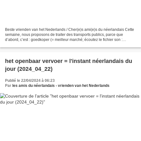
Beste vrienden van het Nederlands / Cher(e)s ami(e)s du néerlandais Cette
semaine, nous proposons de traiter des transports publics, parce que
d’abord, c’est : goedkoper (= meilleur marché; écoutez le fichier son :
https://upload.wikimedia.org/wikipedia/commons/2/2b/Nl-goedkoper.ogg...
het openbaar vervoer = l'instant néerlandais du
jour (2024_04_22)
Publié le 22/04/2024 à 06:23
Par
les amis du néerlandais - vrienden van het Nederlands