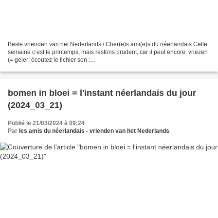
Beste vrienden van het Nederlands / Cher(e)s ami(e)s du néerlandais Cette
semaine c’est le printemps, mais restons prudent, car il peut encore: vriezen
(= geler; écoutez le fichier son :
https://upload.wikimedia.org/wikipedia/commons/a/a5/Nl-vriezen.ogg)...
bomen in bloei = l'instant néerlandais du jour
(2024_03_21)
Publié le 21/03/2024 à 09:24
Par
les amis du néerlandais - vrienden van het Nederlands