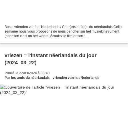
Beste vrienden van het Nederlands / Cher(e)s ami(e)s du néerlandais Cette
semaine nous vous proposons de nous pencher sur het muziekinstrument
(attention c’est un het-woord; écoutez le fichier son :
https://upload.wikimedia.org/wikipedia/commons/a/a5/Nl-
muziekinstrument.ogg)...
vriezen = l'instant néerlandais du jour
(2024_03_22)
Publié le 22/03/2024 à 08:43
Par
les amis du néerlandais - vrienden van het Nederlands