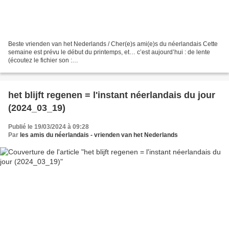
Beste vrienden van het Nederlands / Cher(e)s ami(e)s du néerlandais Cette
semaine est prévu le début du printemps, et… c’est aujourd’hui : de lente
(écoutez le fichier son :
https://upload.wikimedia.org/wikipedia/commons/e/ed/Nl-lente.ogg) (source:
pixabay)...
het blijft regenen = l'instant néerlandais du jour
(2024_03_19)
Publié le 19/03/2024 à 09:28
Par
les amis du néerlandais - vrienden van het Nederlands