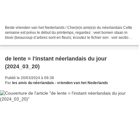
Beste vrienden van het Nederlands / Cher(e)s ami(e)s du néerlandais Cette
semaine est prévu le début du printemps, regardez : veel bomen staan in
bloei (beaucoup d’arbres sont en fleurs; écoutez le fichier son : voir section
du bas) (source: pixabay)...
de lente = l'instant néerlandais du jour
(2024_03_20)
Publié le 20/03/2024 à 09:38
Par
les amis du néerlandais - vrienden van het Nederlands