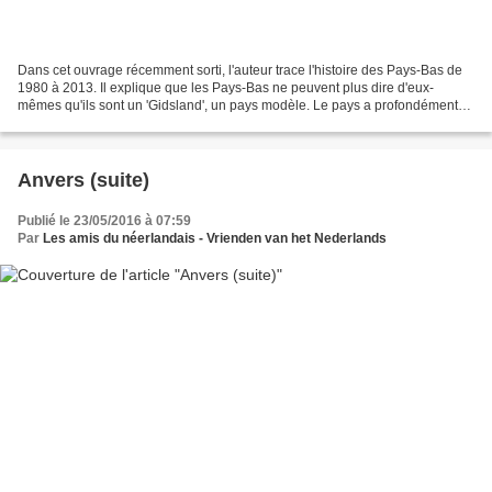
Dans cet ouvrage récemment sorti, l'auteur trace l'histoire des Pays-Bas de
1980 à 2013. Il explique que les Pays-Bas ne peuvent plus dire d'eux-
mêmes qu'ils sont un 'Gidsland', un pays modèle. Le pays a profondément
changé pendant le règne de Beatrix,...
Anvers (suite)
Publié le 23/05/2016 à 07:59
Par
Les amis du néerlandais - Vrienden van het Nederlands