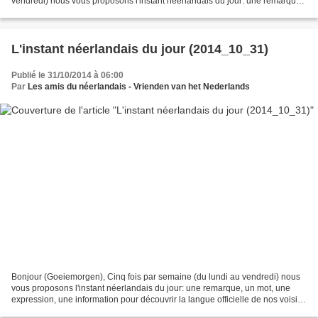
vendredi) nous vous proposons l'instant néerlandais du jour: une remarque,
un mot, une expression, une information pour découvrir...
L'instant néerlandais du jour (2014_10_31)
Publié le 31/10/2014 à 06:00
Par
Les amis du néerlandais - Vrienden van het Nederlands
Bonjour (Goeiemorgen), Cinq fois par semaine (du lundi au vendredi) nous
vous proposons l'instant néerlandais du jour: une remarque, un mot, une
expression, une information pour découvrir la langue officielle de nos voisins
immédiats (à quelques km de...