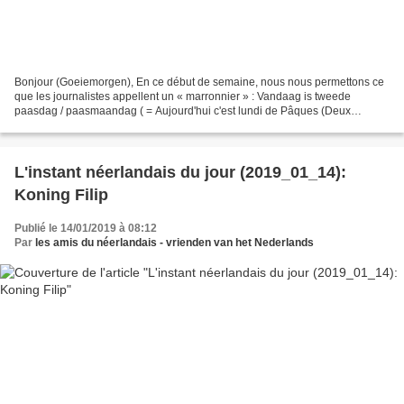
Bonjour (Goeiemorgen), En ce début de semaine, nous nous permettons ce
que les journalistes appellent un « marronnier » : Vandaag is tweede
paasdag / paasmaandag ( = Aujourd'hui c'est lundi de Pâques (Deux
expressions, la première se dit plutôt aux Pays-Bas....
L'instant néerlandais du jour (2019_01_14):
Koning Filip
Publié le 14/01/2019 à 08:12
Par
les amis du néerlandais - vrienden van het Nederlands