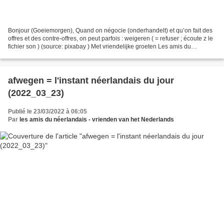
Bonjour (Goeiemorgen), Quand on négocie (onderhandelt) et qu’on fait des
offres et des contre-offres, on peut parfois : weigeren ( = refuser ; écoute z le
fichier son ) (source: pixabay ) Met vriendelijke groeten Les amis du
néerlandais PS: Rappel : L’instant...
afwegen = l'instant néerlandais du jour
(2022_03_23)
Publié le 23/03/2022 à 06:05
Par
les amis du néerlandais - vrienden van het Nederlands