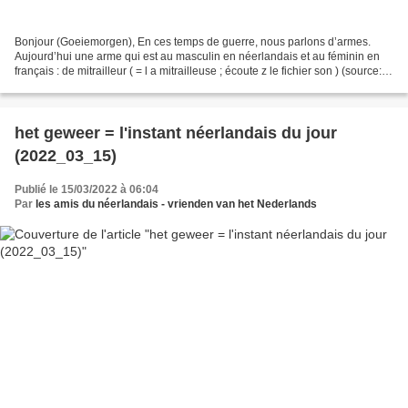
Bonjour (Goeiemorgen), En ces temps de guerre, nous parlons d’armes.
Aujourd’hui une arme qui est au masculin en néerlandais et au féminin en
français : de mitrailleur ( = l a mitrailleuse ; écoute z le fichier son ) (source:
wikipedia ) Met vriendelijke...
het geweer = l'instant néerlandais du jour
(2022_03_15)
Publié le 15/03/2022 à 06:04
Par
les amis du néerlandais - vrienden van het Nederlands