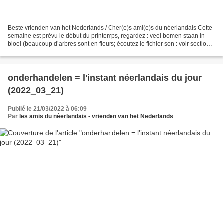
Beste vrienden van het Nederlands / Cher(e)s ami(e)s du néerlandais Cette
semaine est prévu le début du printemps, regardez : veel bomen staan in
bloei (beaucoup d’arbres sont en fleurs; écoutez le fichier son : voir section
du bas) (source: pixabay)...
onderhandelen = l'instant néerlandais du jour
(2022_03_21)
Publié le 21/03/2022 à 06:09
Par
les amis du néerlandais - vrienden van het Nederlands