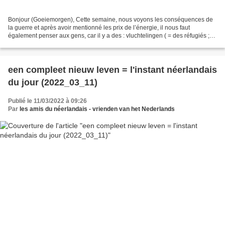
Bonjour (Goeiemorgen), Cette semaine, nous voyons les conséquences de
la guerre et après avoir mentionné les prix de l’énergie, il nous faut
également penser aux gens, car il y a des : vluchtelingen ( = des réfugiés ;
écoute z le fichier son ) (source:...
een compleet nieuw leven = l'instant néerlandais
du jour (2022_03_11)
Publié le 11/03/2022 à 09:26
Par
les amis du néerlandais - vrienden van het Nederlands