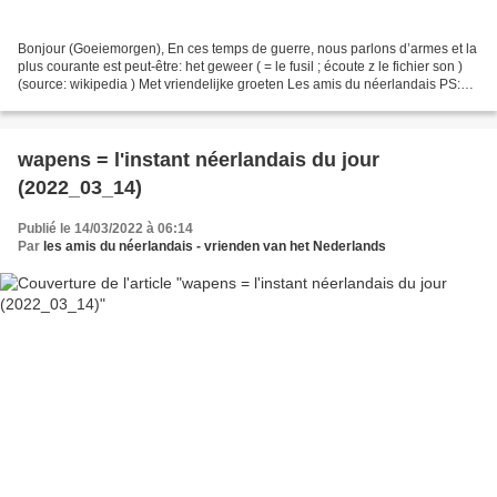
Bonjour (Goeiemorgen), En ces temps de guerre, nous parlons d’armes et la
plus courante est peut-être: het geweer ( = le fusil ; écoute z le fichier son )
(source: wikipedia ) Met vriendelijke groeten Les amis du néerlandais PS:
Rappel : L’instant néerlandais...
wapens = l'instant néerlandais du jour
(2022_03_14)
Publié le 14/03/2022 à 06:14
Par
les amis du néerlandais - vrienden van het Nederlands