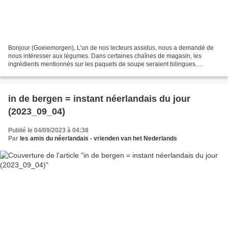
Bonjour (Goeiemorgen), L’un de nos lecteurs assidus, nous a demandé de
nous intéresser aux légumes. Dans certaines chaînes de magasin, les
ingrédients mentionnés sur les paquets de soupe seraient bilingues.
Aujourd’hui : de prei ( = le poireau; écoute...
in de bergen = instant néerlandais du jour
(2023_09_04)
Publié le 04/09/2023 à 04:38
Par
les amis du néerlandais - vrienden van het Nederlands