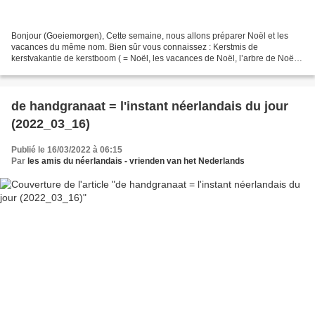
Bonjour (Goeiemorgen), Cette semaine, nous allons préparer Noël et les
vacances du même nom. Bien sûr vous connaissez : Kerstmis de
kerstvakantie de kerstboom ( = Noël, les vacances de Noël, l’arbre de Noël ;
écoutez le fichier son ) (source: wikipedia...
de handgranaat = l'instant néerlandais du jour
(2022_03_16)
Publié le 16/03/2022 à 06:15
Par
les amis du néerlandais - vrienden van het Nederlands