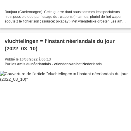
Bonjour (Goeiemorgen), Cette guerre dont nous sommes les spectateurs
n’est possible que par l’usage de : wapens ( = armes, pluriel de het wapen ;
écoute z le fichier son ) (source: pixabay ) Met vriendelijke groeten Les amis
du néerlandais PS: Rappel...
vluchtelingen = l'instant néerlandais du jour
(2022_03_10)
Publié le 10/03/2022 à 06:13
Par
les amis du néerlandais - vrienden van het Nederlands