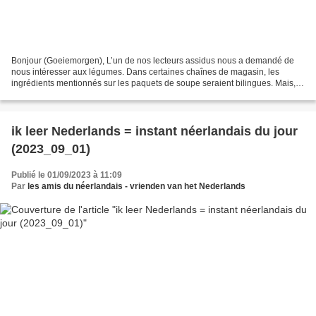
Bonjour (Goeiemorgen), L’un de nos lecteurs assidus nous a demandé de
nous intéresser aux légumes. Dans certaines chaînes de magasin, les
ingrédients mentionnés sur les paquets de soupe seraient bilingues. Mais,
au fait, il faut d’abord savoir, comment...
ik leer Nederlands = instant néerlandais du jour
(2023_09_01)
Publié le 01/09/2023 à 11:09
Par
les amis du néerlandais - vrienden van het Nederlands