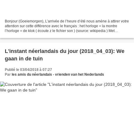
Bonjour (Goeiemorgen), L’arrivée de l’heure d’été nous amène à attirer votre
attention sur cette différence avec le français : het horloge = la montre
l’horloge = de klok ( écoute z le fichier son ) (source: wikipedia ) Met
vriendelijke groeten Les amis...
L'instant néerlandais du jour (2018_04_03): We
gaan in de tuin
Publié le 03/04/2018 à 07:27
Par
les amis du néerlandais - vrienden van het Nederlands