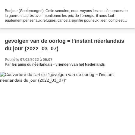
Bonjour (Goeiemorgen), Cette semaine, nous voyons les conséquences de
la guerre et après avoir mentionné les prix de l’énergie, il nous faut
également penser aux réfugiés, car cela signifie pour eux : een compleet
nieuw leven ( = une toute nouvelle vie...
gevolgen van de oorlog = l'instant néerlandais
du jour (2022_03_07)
Publié le 07/03/2022 à 06:07
Par
les amis du néerlandais - vrienden van het Nederlands