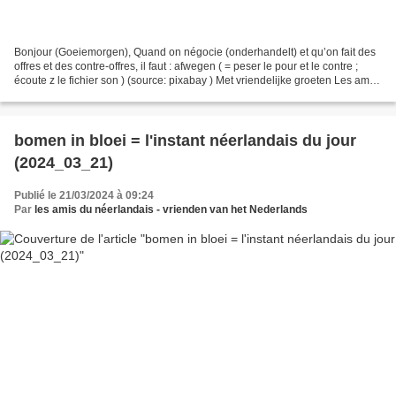
Bonjour (Goeiemorgen), Quand on négocie (onderhandelt) et qu’on fait des
offres et des contre-offres, il faut : afwegen ( = peser le pour et le contre ;
écoute z le fichier son ) (source: pixabay ) Met vriendelijke groeten Les amis
du néerlandais PS:...
bomen in bloei = l'instant néerlandais du jour
(2024_03_21)
Publié le 21/03/2024 à 09:24
Par
les amis du néerlandais - vrienden van het Nederlands