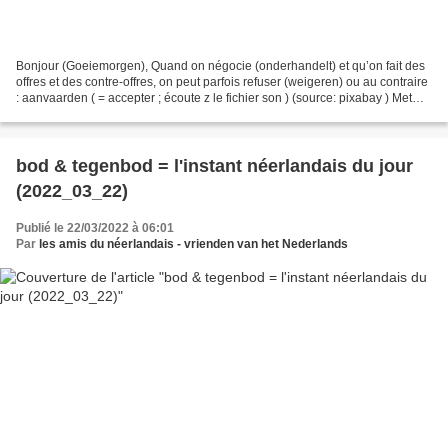
Bonjour (Goeiemorgen), Quand on négocie (onderhandelt) et qu’on fait des
offres et des contre-offres, on peut parfois refuser (weigeren) ou au contraire
: aanvaarden ( = accepter ; écoute z le fichier son ) (source: pixabay ) Met
vriendelijke groeten...
bod & tegenbod = l'instant néerlandais du jour
(2022_03_22)
Publié le 22/03/2022 à 06:01
Par
les amis du néerlandais - vrienden van het Nederlands