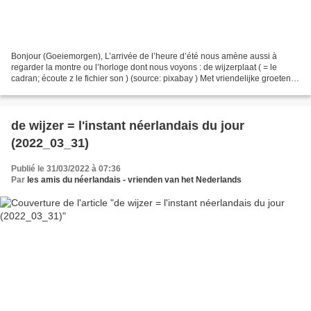
Bonjour (Goeiemorgen), L’arrivée de l’heure d’été nous amène aussi à
regarder la montre ou l’horloge dont nous voyons : de wijzerplaat ( = le
cadran; écoute z le fichier son ) (source: pixabay ) Met vriendelijke groeten
Les amis du néerlandais PS: Rappel...
de wijzer = l'instant néerlandais du jour
(2022_03_31)
Publié le 31/03/2022 à 07:36
Par
les amis du néerlandais - vrienden van het Nederlands