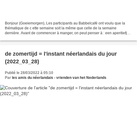
Bonjour (Goeiemorgen), Les participants au Babbelcafé ont voulu que la
thématique de c ette semaine soit la même que celle de la semaine
dernière. Avant de commencer à manger, on peut penser à : een aperitiefje (
= un petit apéritif ; écoutez le fichier...
de zomertijd = l'instant néerlandais du jour
(2022_03_28)
Publié le 28/03/2022 à 05:10
Par
les amis du néerlandais - vrienden van het Nederlands