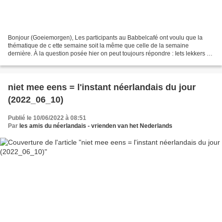
Bonjour (Goeiemorgen), Les participants au Babbelcafé ont voulu que la
thématique de c ette semaine soit la même que celle de la semaine
dernière. À la question posée hier on peut toujours répondre : Iets lekkers ( =
quelque chose de bon (iets + adjectif...
niet mee eens = l'instant néerlandais du jour
(2022_06_10)
Publié le 10/06/2022 à 08:51
Par
les amis du néerlandais - vrienden van het Nederlands