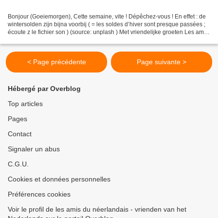
Bonjour (Goeiemorgen), Cette semaine, vite ! Dépêchez-vous ! En effet : de
wintersolden zijn bijna voorbij ( = les soldes d’hiver sont presque passées ;
écoute z le fichier son ) (source: unplash ) Met vriendelijke groeten Les amis
du néerlandais PS:...
< Page précédente
Page suivante >
Hébergé par Overblog
Top articles
Pages
Contact
Signaler un abus
C.G.U.
Cookies et données personnelles
Préférences cookies
Voir le profil de les amis du néerlandais - vrienden van het