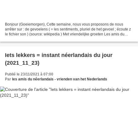
Bonjour (Goeiemorgen), Cette semaine, nous vous proposons de nous
arrêter sur : de gevoelens ( = les sentiments, pluriel de het gevoel ; écoute z
le fichier son ) (source: wikipedia ) Met vriendelijke groeten Les amis du
néerlandais PS: Rappel : L’instant...
Iets lekkers = instant néerlandais du jour
(2021_11_23)
Publié le 23/11/2021 à 07:00
Par
les amis du néerlandais - vrienden van het Nederlands