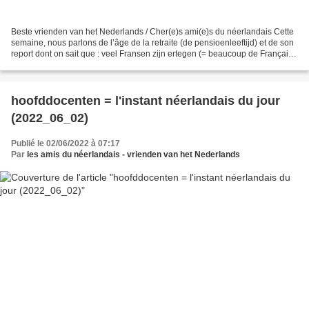
Beste vrienden van het Nederlands / Cher(e)s ami(e)s du néerlandais Cette
semaine, nous parlons de l’âge de la retraite (de pensioenleeftijd) et de son
report dont on sait que : veel Fransen zijn ertegen (= beaucoup de Français
sont contre; mot à mot...
hoofddocenten = l'instant néerlandais du jour
(2022_06_02)
Publié le 02/06/2022 à 07:17
Par
les amis du néerlandais - vrienden van het Nederlands