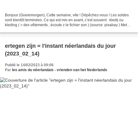
Bonjour (Goeiemorgen), Cette semaine, vite ! Dépêchez-vous ! Les soldes
sont bientôt terminées. Ce qui est mis en avant, c’est souvent : kledij ou
kleding ( = des vêtements ; écoute z le fichier son ) (source: pixabay ) Met
vriendelijke groeten Les amis...
ertegen zijn = l'instant néerlandais du jour
(2023_02_14)
Publié le 14/02/2023 à 09:06
Par
les amis du néerlandais - vrienden van het Nederlands