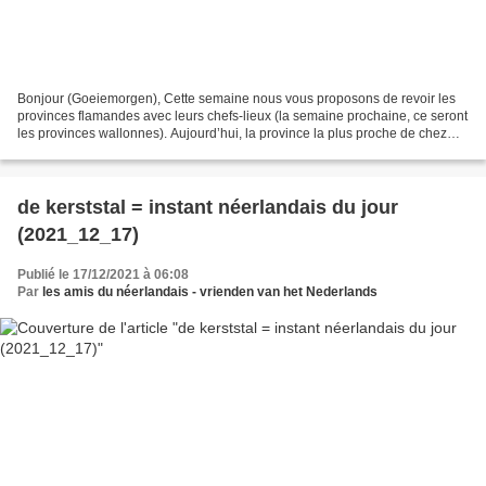
Bonjour (Goeiemorgen), Cette semaine nous vous proposons de revoir les
provinces flamandes avec leurs chefs-lieux (la semaine prochaine, ce seront
les provinces wallonnes). Aujourd’hui, la province la plus proche de chez
nous : West-Vlaanderen, hoofdstad:...
de kerststal = instant néerlandais du jour
(2021_12_17)
Publié le 17/12/2021 à 06:08
Par
les amis du néerlandais - vrienden van het Nederlands