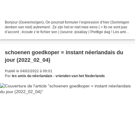
Bonjour (Goeiemorgen), On pourrait formuler l’expression d’hier (Sommigen
denken van niet) autrement : Ze zijn het er niet mee eens ( = Ils ne sont pas
d’accord ; écoute z le fichier son ) (source: pixabay ) Prettige dag ! Les amis
du néerlandais PS:...
schoenen goedkoper = instant néerlandais du
jour (2022_02_04)
Publié le 04/02/2022 à 09:01
Par
les amis du néerlandais - vrienden van het Nederlands