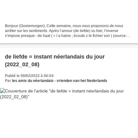
Bonjour (Goeiemorgen), Cette semaine, nous vous proposons de nous
arrêter sur les sentiments. Après l’amour (de liefde) vu hier, l’inverse
s’impose presque : de haat ( = l a haine ; écoute z le fichier son ) (source:
pixabay ) Met vriendelijke groeten...
de liefde = instant néerlandais du jour
(2022_02_08)
Publié le 08/02/2022 à 06:04
Par
les amis du néerlandais - vrienden van het Nederlands