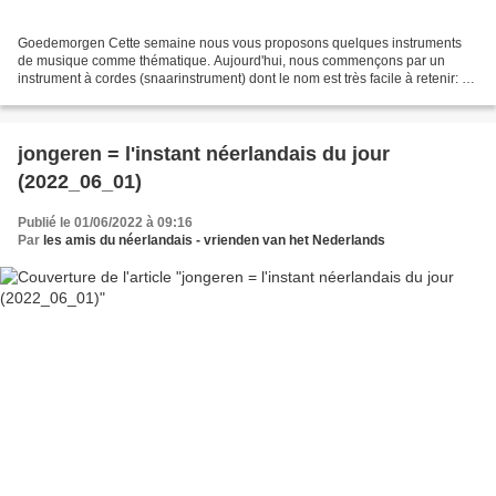
Goedemorgen Cette semaine nous vous proposons quelques instruments
de musique comme thématique. Aujourd'hui, nous commençons par un
instrument à cordes (snaarinstrument) dont le nom est très facile à retenir: de
piano mais il peut s'agir soit d'un vleugelpiano...
jongeren = l'instant néerlandais du jour
(2022_06_01)
Publié le 01/06/2022 à 09:16
Par
les amis du néerlandais - vrienden van het Nederlands