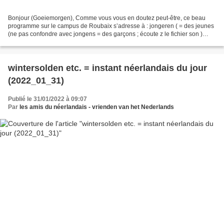
Bonjour (Goeiemorgen), Comme vous vous en doutez peut-être, ce beau
programme sur le campus de Roubaix s’adresse à : jongeren ( = des jeunes
(ne pas confondre avec jongens = des garçons ; écoute z le fichier son )
(source: univ-lille ) Prettig weekend...
wintersolden etc. = instant néerlandais du jour
(2022_01_31)
Publié le 31/01/2022 à 09:07
Par
les amis du néerlandais - vrienden van het Nederlands