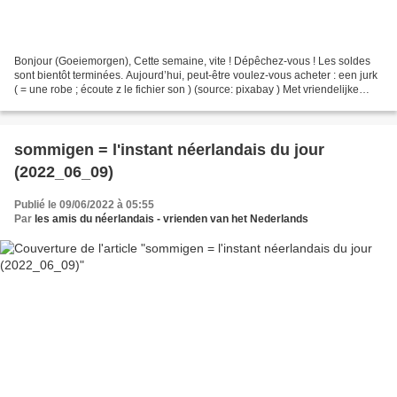
Bonjour (Goeiemorgen), Cette semaine, vite ! Dépêchez-vous ! Les soldes
sont bientôt terminées. Aujourd’hui, peut-être voulez-vous acheter : een jurk
( = une robe ; écoute z le fichier son ) (source: pixabay ) Met vriendelijke
groeten Les amis du néerlandais...
sommigen = l'instant néerlandais du jour
(2022_06_09)
Publié le 09/06/2022 à 05:55
Par
les amis du néerlandais - vrienden van het Nederlands