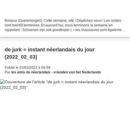
Bonjour (Goeiemorgen), Cette semaine, vite ! Dépêchez-vous ! Les soldes
sont bientôt terminées. Et aujourd’hui, nous terminons la semaine en
rappelant : Schoenen zijn ook goedkoper ( = les chaussures sont également
meilleur marché ; écoute z le fichier...
de jurk = instant néerlandais du jour
(2022_02_03)
Publié le 03/02/2022 à 06:08
Par
les amis du néerlandais - vrienden van het Nederlands