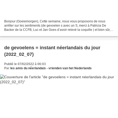
Bonjour (Goeiemorgen), Cette semaine, nous vous proposons de nous
arrêter sur les sentiments (de gevoelen s avec un S, merci à Patricia De
Backer de la CCFB, Luc et Jan Goes d’avoir relevé la coquille ) et bien sûr,
on ne peut pas faire sans : de liefde...
de gevoelens = instant néerlandais du jour
(2022_02_07)
Publié le 07/02/2022 à 06:03
Par
les amis du néerlandais - vrienden van het Nederlands