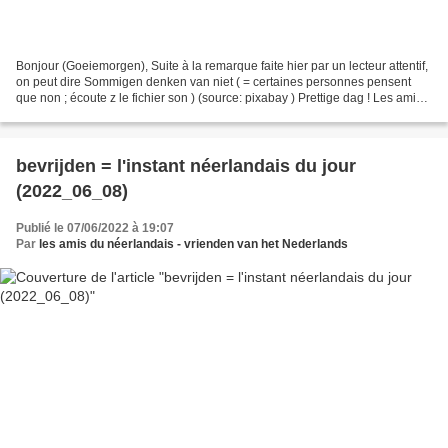
Bonjour (Goeiemorgen), Suite à la remarque faite hier par un lecteur attentif,
on peut dire Sommigen denken van niet ( = certaines personnes pensent
que non ; écoute z le fichier son ) (source: pixabay ) Prettige dag ! Les amis
du néerlandais PS: Rappel...
bevrijden = l'instant néerlandais du jour
(2022_06_08)
Publié le 07/06/2022 à 19:07
Par
les amis du néerlandais - vrienden van het Nederlands