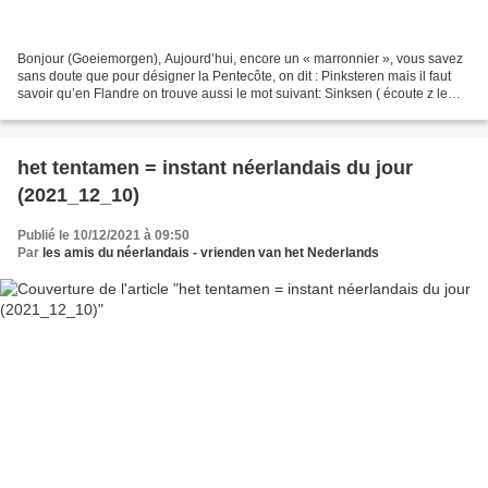
Bonjour (Goeiemorgen), Aujourd’hui, encore un « marronnier », vous savez
sans doute que pour désigner la Pentecôte, on dit : Pinksteren mais il faut
savoir qu’en Flandre on trouve aussi le mot suivant: Sinksen ( écoute z le
fichier son ) (source: pixabay...
het tentamen = instant néerlandais du jour
(2021_12_10)
Publié le 10/12/2021 à 09:50
Par
les amis du néerlandais - vrienden van het Nederlands