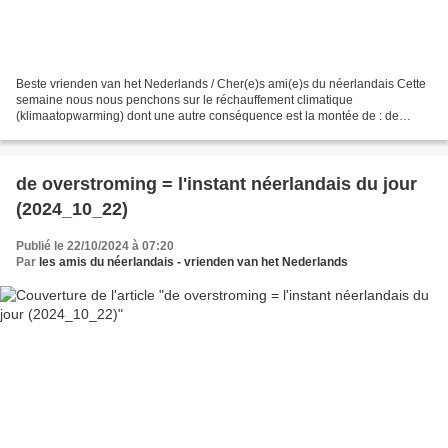
Beste vrienden van het Nederlands / Cher(e)s ami(e)s du néerlandais Cette
semaine nous nous penchons sur le réchauffement climatique
(klimaatopwarming) dont une autre conséquence est la montée de : de
zeespiegel ( = le niveau de la mer ; fichier son :...
de overstroming = l'instant néerlandais du jour
(2024_10_22)
Publié le 22/10/2024 à 07:20
Par
les amis du néerlandais - vrienden van het Nederlands