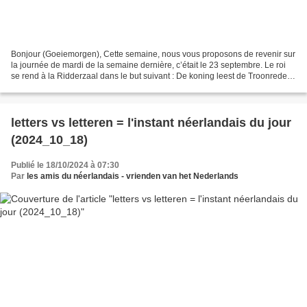
Bonjour (Goeiemorgen), Cette semaine, nous vous proposons de revenir sur
la journée de mardi de la semaine dernière, c’était le 23 septembre. Le roi
se rend à la Ridderzaal dans le but suivant : De koning leest de Troonrede
voor ( = le roi lit le discours...
letters vs letteren = l'instant néerlandais du jour
(2024_10_18)
Publié le 18/10/2024 à 07:30
Par
les amis du néerlandais - vrienden van het Nederlands