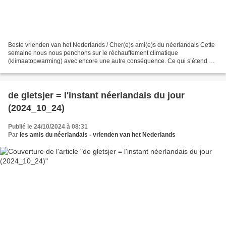
Beste vrienden van het Nederlands / Cher(e)s ami(e)s du néerlandais Cette
semaine nous nous penchons sur le réchauffement climatique
(klimaatopwarming) avec encore une autre conséquence. Ce qui s’étend de
plus en plus, c’est : de woestijn ( = le désert...
de gletsjer = l'instant néerlandais du jour
(2024_10_24)
Publié le 24/10/2024 à 08:31
Par
les amis du néerlandais - vrienden van het Nederlands