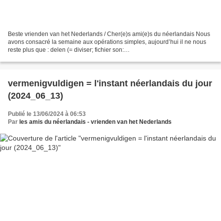
Beste vrienden van het Nederlands / Cher(e)s ami(e)s du néerlandais Nous
avons consacré la semaine aux opérations simples, aujourd’hui il ne nous
reste plus que : delen (= diviser; fichier son:
https://upload.wikimedia.org/wikipedia/commons/0/02/Nl-delen.ogg)...
vermenigvuldigen = l'instant néerlandais du jour
(2024_06_13)
Publié le 13/06/2024 à 06:53
Par
les amis du néerlandais - vrienden van het Nederlands