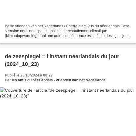
Beste vrienden van het Nederlands / Cher(e)s ami(e)s du néerlandais Cette
semaine nous nous penchons sur le réchauffement climatique
(klimaatopwarming) dont une autre conséquence est la fonte des : gletsjers (
= glaciers (pluriel de de gletser) ; fichier...
de zeespiegel = l'instant néerlandais du jour
(2024_10_23)
Publié le 23/10/2024 à 08:27
Par
les amis du néerlandais - vrienden van het Nederlands