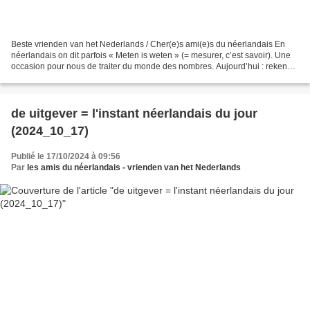
Beste vrienden van het Nederlands / Cher(e)s ami(e)s du néerlandais En
néerlandais on dit parfois « Meten is weten » (= mesurer, c’est savoir). Une
occasion pour nous de traiter du monde des nombres. Aujourd’hui : rekenen
(= compter dans le sens de calculer;...
de uitgever = l'instant néerlandais du jour
(2024_10_17)
Publié le 17/10/2024 à 09:56
Par
les amis du néerlandais - vrienden van het Nederlands