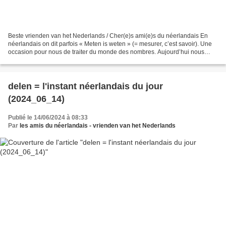
Beste vrienden van het Nederlands / Cher(e)s ami(e)s du néerlandais En
néerlandais on dit parfois « Meten is weten » (= mesurer, c’est savoir). Une
occasion pour nous de traiter du monde des nombres. Aujourd’hui nous
commençons par l’opération la plus...
delen = l'instant néerlandais du jour
(2024_06_14)
Publié le 14/06/2024 à 08:33
Par
les amis du néerlandais - vrienden van het Nederlands