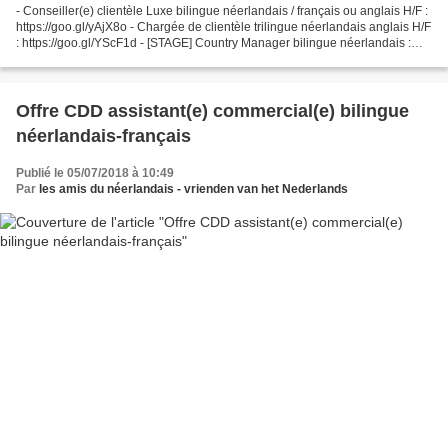
- Conseiller(e) clientèle Luxe bilingue néerlandais / français ou anglais H/F :
https://goo.gl/yAjX8o - Chargée de clientèle trilingue néerlandais anglais H/F
: https://goo.gl/YScF1d - [STAGE] Country Manager bilingue néerlandais :
https://goo.gl/e6Ccss...
Offre CDD assistant(e) commercial(e) bilingue
néerlandais-français
Publié le 05/07/2018 à 10:49
Par
les amis du néerlandais - vrienden van het Nederlands