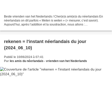
Beste vrienden van het Nederlands / Cher(e)s ami(e)s du néerlandais En
néerlandais on dit parfois « Meten is weten » (= mesurer, c’est savoir).
Aujourd’hui, après l’addition et la soustraction, nous allons :
vermenigvuldigen (= multiplier ; fichier son:...
rekenen = l'instant néerlandais du jour
(2024_06_10)
Publié le 10/06/2024 à 07:41
Par
les amis du néerlandais - vrienden van het Nederlands