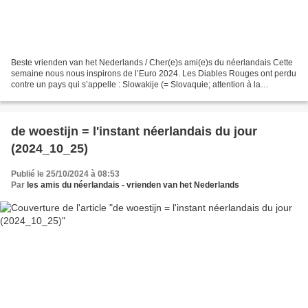
Beste vrienden van het Nederlands / Cher(e)s ami(e)s du néerlandais Cette
semaine nous nous inspirons de l’Euro 2024. Les Diables Rouges ont perdu
contre un pays qui s’appelle : Slowakije (= Slovaquie; attention à la
prononciation: https://upload.wikimedia.org/wikipedia/commons/4/41/Nl-
Slowakije.ogg)...
de woestijn = l'instant néerlandais du jour
(2024_10_25)
Publié le 25/10/2024 à 08:53
Par
les amis du néerlandais - vrienden van het Nederlands