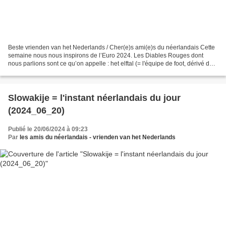
Beste vrienden van het Nederlands / Cher(e)s ami(e)s du néerlandais Cette
semaine nous nous inspirons de l’Euro 2024. Les Diables Rouges dont
nous parlions sont ce qu’on appelle : het elftal (= l'équipe de foot, dérivé de
“elf” (= onze); fichier son:...
Slowakije = l'instant néerlandais du jour
(2024_06_20)
Publié le 20/06/2024 à 09:23
Par
les amis du néerlandais - vrienden van het Nederlands