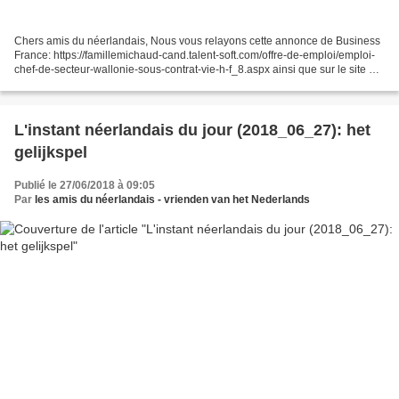
Chers amis du néerlandais, Nous vous relayons cette annonce de Business
France: https://famillemichaud-cand.talent-soft.com/offre-de-emploi/emploi-
chef-de-secteur-wallonie-sous-contrat-vie-h-f_8.aspx ainsi que sur le site du
CIVIWEB dédié au V.I.E. h...
L'instant néerlandais du jour (2018_06_27): het
gelijkspel
Publié le 27/06/2018 à 09:05
Par
les amis du néerlandais - vrienden van het Nederlands