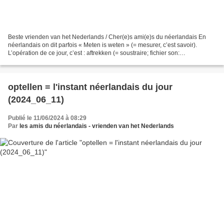
Beste vrienden van het Nederlands / Cher(e)s ami(e)s du néerlandais En
néerlandais on dit parfois « Meten is weten » (= mesurer, c’est savoir).
L’opération de ce jour, c’est : aftrekken (= soustraire; fichier son:
https://upload.wikimedia.org/wikipedia/commons/f/fb/Nl-aftrekken.ogg...
optellen = l'instant néerlandais du jour
(2024_06_11)
Publié le 11/06/2024 à 08:29
Par
les amis du néerlandais - vrienden van het Nederlands