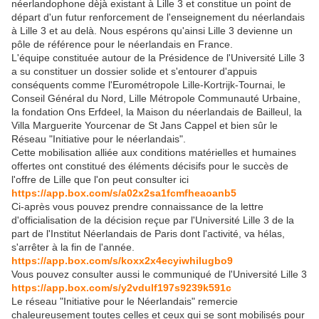
néerlandophone dèjà existant à Lille 3 et constitue un point de
départ d'un futur renforcement de l'enseignement du néerlandais
à Lille 3 et au delà. Nous espérons qu'ainsi Lille 3 devienne un
pôle de référence pour le néerlandais en France.
L'équipe constituée autour de la Présidence de l'Université Lille 3
a su constituer un dossier solide et s'entourer d'appuis
conséquents comme l'Eurométropole Lille-Kortrijk-Tournai, le
Conseil Général du Nord, Lille Métropole Communauté Urbaine,
la fondation Ons Erfdeel, la Maison du néerlandais de Bailleul, la
Villa Marguerite Yourcenar de St Jans Cappel et bien sûr le
Réseau "Initiative pour le néerlandais".
Cette mobilisation alliée aux conditions matérielles et humaines
offertes ont constitué des éléments décisifs pour le succès de
l'offre de Lille que l'on peut consulter ici
https://app.box.com/s/a02x2sa1fcmfheaoanb5
Ci-après vous pouvez prendre connaissance de la lettre
d'officialisation de la décision reçue par l'Université Lille 3 de la
part de l'Institut Néerlandais de Paris dont l'activité, va hélas,
s'arrêter à la fin de l'année.
https://app.box.com/s/koxx2x4ecyiwhilugbo9
Vous pouvez consulter aussi le communiqué de l'Université Lille 3
https://app.box.com/s/y2vdulf197s9239k591c
Le réseau "Initiative pour le Néerlandais" remercie
chaleureusement toutes celles et ceux qui se sont mobilisés pour