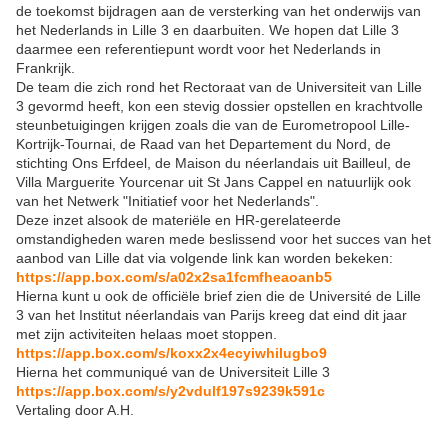
de toekomst bijdragen aan de versterking van het onderwijs van
het Nederlands in Lille 3 en daarbuiten. We hopen dat Lille 3
daarmee een referentiepunt wordt voor het Nederlands in
Frankrijk.
De team die zich rond het Rectoraat van de Universiteit van Lille
3 gevormd heeft, kon een stevig dossier opstellen en krachtvolle
steunbetuigingen krijgen zoals die van de Eurometropool Lille-
Kortrijk-Tournai, de Raad van het Departement du Nord, de
stichting Ons Erfdeel, de Maison du néerlandais uit Bailleul, de
Villa Marguerite Yourcenar uit St Jans Cappel en natuurlijk ook
van het Netwerk "Initiatief voor het Nederlands".
Deze inzet alsook de materiële en HR-gerelateerde
omstandigheden waren mede beslissend voor het succes van het
aanbod van Lille dat via volgende link kan worden bekeken:
https://app.box.com/s/a02x2sa1fcmfheaoanb5
Hierna kunt u ook de officiële brief zien die de Université de Lille
3 van het Institut néerlandais van Parijs kreeg dat eind dit jaar
met zijn activiteiten helaas moet stoppen.
https://app.box.com/s/koxx2x4ecyiwhilugbo9
Hierna het communiqué van de Universiteit Lille 3
https://app.box.com/s/y2vdulf197s9239k591c
Vertaling door A.H.