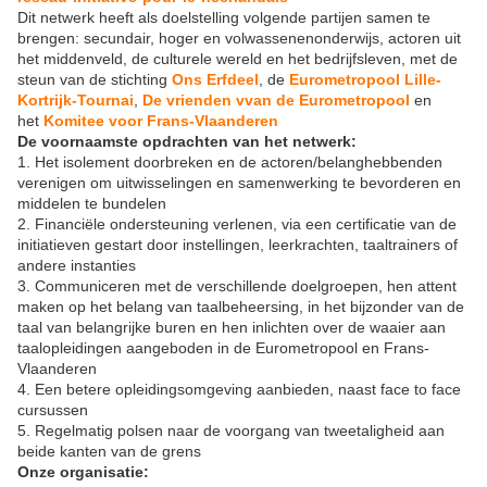
Dit netwerk heeft als doelstelling volgende partijen samen te
brengen: secundair, hoger en volwassenenonderwijs, actoren uit
het middenveld, de culturele wereld en het bedrijfsleven, met de
steun van de stichting
Ons Erfdeel
, de
Eurometropool Lille-
Kortrijk-Tournai
,
De vrienden vvan de Eurometropool
en
het
Komitee voor Frans-Vlaanderen
De voornaamste opdrachten van het netwerk:
1. Het isolement doorbreken en de actoren/belanghebbenden
verenigen om uitwisselingen en samenwerking te bevorderen en
middelen te bundelen
2. Financiële ondersteuning verlenen, via een certificatie van de
initiatieven gestart door instellingen, leerkrachten, taaltrainers of
andere instanties
3. Communiceren met de verschillende doelgroepen, hen attent
maken op het belang van taalbeheersing, in het bijzonder van de
taal van belangrijke buren en hen inlichten over de waaier aan
taalopleidingen aangeboden in de Eurometropool en Frans-
Vlaanderen
4. Een betere opleidingsomgeving aanbieden, naast face to face
cursussen
5. Regelmatig polsen naar de voorgang van tweetaligheid aan
beide kanten van de grens
Onze organisatie: