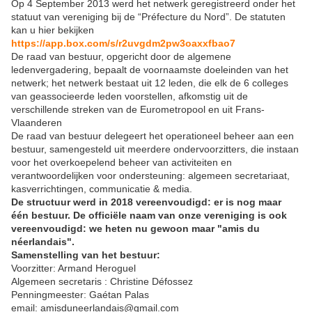
Op 4 September 2013 werd het netwerk geregistreerd onder het
statuut van vereniging bij de “Préfecture du Nord”. De statuten
kan u hier bekijken
https://a
pp.box.com/s/r2uvgdm2pw3oaxxfbao7
De raad van bestuur, opgericht door de algemene
ledenvergadering, bepaalt de voornaamste doeleinden van het
netwerk; het netwerk bestaat uit 12 leden, die elk de 6 colleges
van geassocieerde leden voorstellen, afkomstig uit de
verschillende streken van de Eurometropool en uit Frans-
Vlaanderen
De raad van bestuur delegeert het operationeel beheer aan een
bestuur, samengesteld uit meerdere ondervoorzitters, die instaan
voor het overkoepelend beheer van activiteiten en
verantwoordelijken voor ondersteuning: algemeen secretariaat,
kasverrichtingen, communicatie & media.
De structuur werd in 2018 vereenvoudigd: er is nog maar
één bestuur. De officiële naam van onze vereniging is ook
vereenvoudigd: we heten nu gewoon maar "amis du
néerlandais".
Samenstelling van het bestuur:
Voorzitter: Armand Heroguel
Algemeen secretaris : Christine Défossez
Penningmeester: Gaétan Palas
email: amisduneerlandais@gmail.com