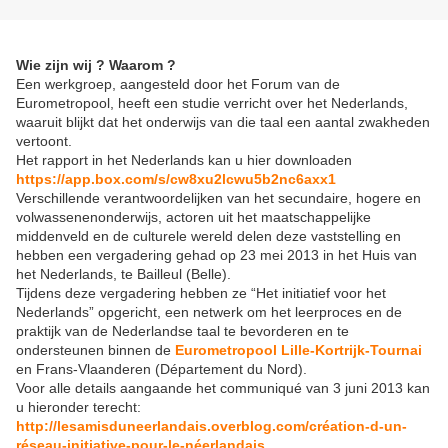
Wie zijn wij ? Waarom ?
Een werkgroep, aangesteld door het Forum van de
Eurometropool, heeft een studie verricht over het Nederlands,
waaruit blijkt dat het onderwijs van die taal een aantal zwakheden
vertoont.
Het rapport in het Nederlands kan u hier downloaden
https://app.box.com/s/cw8xu2lcwu5b2nc6axx1
Verschillende verantwoordelijken van het secundaire, hogere en
volwassenenonderwijs, actoren uit het maatschappelijke
middenveld en de culturele wereld delen deze vaststelling en
hebben een vergadering gehad op 23 mei 2013 in het Huis van
het Nederlands, te Bailleul (Belle).
Tijdens deze vergadering hebben ze “Het initiatief voor het
Nederlands” opgericht, een netwerk om het leerproces en de
praktijk van de Nederlandse taal te bevorderen en te
ondersteunen binnen de
Eurometropool Lille-Kortrijk-Tournai
en Frans-Vlaanderen (Département du Nord).
Voor alle details aangaande het communiqué van 3 juni 2013 kan
u hieronder terecht:
http://lesamisduneerlandais.overblog.com/création-d-un-
réseau-initiative-pour-le-néerlandais