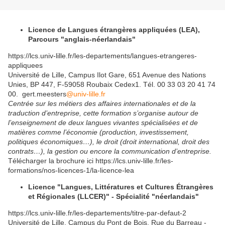
Licence de Langues étrangères appliquées (LEA),
Parcours "anglais-néerlandais"
https://lcs.univ-lille.fr/les-departements/langues-etrangeres-
appliquees
Université de Lille, Campus Ilot Gare, 651 Avenue des Nations
Unies, BP 447, F-59058 Roubaix Cedex1. Tél. 00 33 03 20 41 74
00. gert.meesters
@univ-lille.fr
Centrée sur les métiers des affaires internationales et de la
traduction d’entreprise, cette formation s’organise autour de
l’enseignement de deux langues vivantes spécialisées et de
matières comme l’économie (production, investissement,
politiques économiques…), le droit (droit international, droit des
contrats…), la gestion ou encore la communication d’entreprise.
Télécharger la brochure ici https://lcs.univ-lille.fr/les-
formations/nos-licences-1/la-licence-lea
Licence "Langues, Littératures et Cultures Étrangères
et Régionales (LLCER)" - Spécialité "néerlandais"
https://lcs.univ-lille.fr/les-departements/titre-par-defaut-2
Université de Lille, Campus du Pont de Bois, Rue du Barreau -