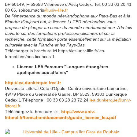
BP 60149, F-59653 Villeneuve d'Ascq Cedex. Tel. 00 33 03 20 41
60 66. spiros.macris
@univ-lille.fr
De l’émergence du monde néerlandophone aux Pays-Bas et à la
Flandre d’aujourd’hui, la licence LLCER néerlandais vous
propose de plonger au coeur du monde néerlandophone. A la fois
ouverte sur des formations professionnalisantes et sur la
recherche, cette formation porte essentiellement sur la médiation
culturelle avec la Flandre et les Pays-Bas.
Télécharger la brochure ici https://lcs.univ-lille.fr/les-
formations/nos-licences-1
Licence LEA Parcours "Langues étrangères
appliquées aux affaires"
http://lea.dunkerque.free.fr
Université Littoral-Côte d'Opale, Centre universitaire Lamartine,
49/79 Place du Général de Gaulle, BP 5529, 59383 Dunkerque
Cedex 1 Téléphone : 00 33 03 28 23 72 24
lea.dunkerque@univ-
littoral.fr
Téléchargez la brochure ici :
http://www.univ-
littoral.fr/formation/documents/guide_licence_lea.pdf