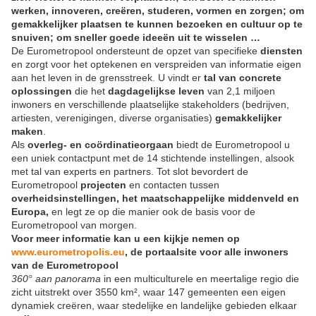
werken, innoveren, creëren, studeren, vormen en zorgen; om
gemakkelijker plaatsen te kunnen bezoeken en cultuur op te
snuiven; om sneller goede ideeën uit te wisselen …
De Eurometropool ondersteunt de opzet van specifieke
diensten
en zorgt voor het optekenen en verspreiden van informatie eigen
aan het leven in de grensstreek. U vindt er
tal van concrete
oplossingen
die het
dagdagelijkse leven
van 2,1 miljoen
inwoners en verschillende plaatselijke stakeholders (bedrijven,
artiesten, verenigingen, diverse organisaties)
gemakkelijker
maken
.
Als
overleg- en coördinatieorgaan
biedt de Eurometropool u
een uniek contactpunt met de 14 stichtende instellingen, alsook
met tal van experts en partners. Tot slot bevordert de
Eurometropool
projecten
en contacten tussen
overheidsinstellingen, het maatschappelijke middenveld en
Europa,
en legt ze op die manier ook de basis voor de
Eurometropool van morgen.
Voor meer informatie kan u een kijkje nemen op
www.
eurometropolis
.eu
, de portaalsite voor alle inwoners
van de Eurometropool
360° aan panorama
in een multiculturele en meertalige regio die
zicht uitstrekt over 3550 km², waar 147 gemeenten een eigen
dynamiek creëren, waar stedelijke en landelijke gebieden elkaar