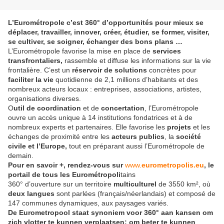
L’Eurométropole c’est 360° d’opportunités pour mieux se
déplacer, travailler, innover, créer, étudier, se former, visiter,
se cultiver, se soigner, échanger des bons plans …
L’Eurométropole favorise la mise en place de
services
transfrontaliers,
rassemble et diffuse les informations sur la vie
frontalière. C’est un
réservoir de solutions
concrètes pour
faciliter la vie
quotidienne de 2,1 millions d’habitants et des
nombreux acteurs locaux : entreprises, associations, artistes,
organisations diverses.
O
util de coordination
et de
concertation
, l’Eurométropole
ouvre un accès unique à 14 institutions fondatrices et à de
nombreux experts et partenaires. Elle favorise les
projets
et les
échanges de proximité entre les
acteurs publics
, la
société
civile et l’Europe,
tout en préparant aussi l’Eurométropole de
demain.
Pour en savoir +, rendez-vous sur
www.
eurometropolis.eu
, le
portail de tous les Eurométropoli
tains
360° d’ouverture sur un territoire
multiculturel
de 3550 km², où
deux langues
sont parlées (français/néerlandais) et composé de
147 communes dynamiques, aux paysages variés.
De Eurometropool staat synoniem voor 360° aan kansen om
zich vlotter te kunnen verplaatsen; om beter te kunnen