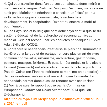
4.
Qui veut travailler dans l'un de ces domaines a donc intérêt à
maîtriser cette langue. Pratiquer l'anglais, c'est bien, mais cela ne
suffit pas. Maîtriser le néerlandais constitue un "plus" pour la
veille technologique et commerciale, la recherche et
développement, la coopération, l'export ou encore la mobilité
pour l'emploi.
5.
Les Pays-Bas et la Belgique sont deux pays dont la qualité du
système éducatif et de la recherche est reconnu au niveau
mondial. Cela est reconnu par les enquêtes périodiques PISA et
Adult Skills de l'OCDE.
6.
Apprendre le néerlandais, c'est aussi le plaisir de surmonter la
barrière de la langue et de partager encore plus un art de vivre
commun : convivialité, urbanisme, architecture, gastronomie,
peinture, musique, folklore... Et puis, le néerlandais et le dialecte
flamand (
Vlaamsch
) ont été écrits et parlés dans la région Nord-
Pas-de-Calais (en Flandre intérieure et maritime en particulier) et
de très nombreux wallons sont aussi d'origine flamande. Le
néerlandais permet donc aussi de renouer avec ses racines.
(1) Voir à ce sujet le rapport publié par la Commission
Européenne :
Innovation Union Scoreboard
2014 que l'on
télécharger ici
http://ec.europa.eu/enterprise/policies/innovation/files/ius/iu
s-2014_en.pdf