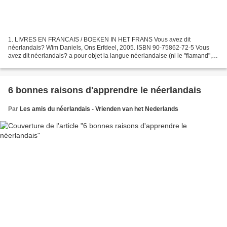
1. LIVRES EN FRANCAIS / BOEKEN IN HET FRANS Vous avez dit
néerlandais? Wim Daniels, Ons Erfdeel, 2005. ISBN 90-75862-72-5 Vous
avez dit néerlandais? a pour objet la langue néerlandaise (ni le "flamand", ni
le "hollandais", ni le "belge"!). Cette langue...
6 bonnes raisons d'apprendre le néerlandais
Par
Les amis du néerlandais - Vrienden van het Nederlands