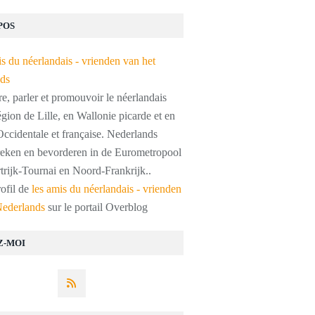
POS
, parler et promouvoir le néerlandais
égion de Lille, en Wallonie picarde et en
ccidentale et française. Nederlands
preken en bevorderen in de Eurometropool
trijk-Tournai en Noord-Frankrijk..
rofil de
les amis du néerlandais - vrienden
Nederlands
sur le portail Overblog
Z-MOI