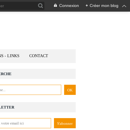
Connexion
+
Créer mon blog
NS - LINKS
CONTACT
ERCHE
LETTER