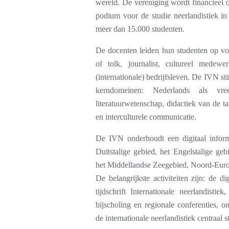
wereld. De vereniging wordt financieel 
podium voor de studie neerlandistiek i
meer dan 15.000 studenten.
De docenten leiden hun studenten op voo
of tolk, journalist, cultureel medewer
(internationale) bedrijfsleven. De IVN st
kerndomeinen: Nederlands als vre
literatuurwetenschap, didactiek van de t
en interculturele communicatie.
De IVN onderhoudt een digitaal informa
Duitstalige gebied, het Engelstalige geb
het Middellandse Zeegebied, Noord-Europa
De belangrijkste activiteiten zijn: de d
tijdschrift Internationale neerlandist
bijscholing en regionale conferenties, o
de internationale neerlandistiek centraal st