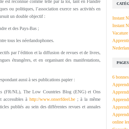
le est reconnue comme telle par la loi, tant en Flandre
CATÉG
es ou politiques, l’association exerce ses activités en
suit un double objectif :
Instant 
Instant N
andre et des Pays-Bas ;
Vacature
entre tous les néerlandophones.
Apprenti
Nederlan
ctifs par l’édition et la diffusion de revues et de livres,
ngues étrangères, et en organisant des manifestations,
PAGES
6 bonnes 
spondant aussi à ses publications papier :
Apprendr
çais (FR/NL), The Low Countries Blog (ENG) et Ons
Apprendre
t accessibles à
http://www.onserfdeel.be
; à la même
Apprendre
cles publiés au sein des différentes revues et annales
Apprendre
.
Apprendr
online le