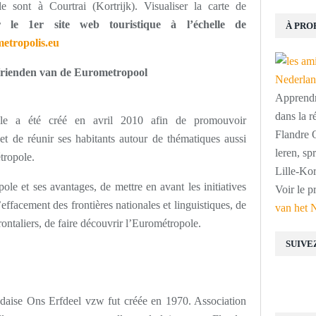
 sont à Courtrai (Kortrijk). Visualiser la carte de
er le 1er site web touristique à l’échelle de
À PRO
metropolis.eu
Vrienden van de Eurometropool
Apprendre
dans la r
le a été créé en avril 2010 afin de promouvoir
Flandre O
et de réunir ses habitants autour de thématiques aussi
leren, s
étropole.
Lille-Kor
ole et ses avantages, de mettre en avant les initiatives
Voir le p
effacement des frontières nationales et linguistiques, de
van het 
frontaliers, de faire découvrir l’Eurométropole.
SUIVE
andaise Ons Erfdeel vzw fut créée en 1970. Association