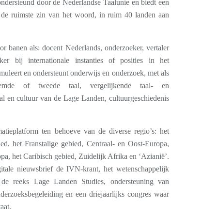
ondersteund door de Nederlandse Taalunie en biedt een
n de ruimste zin van het woord, in ruim 40 landen aan
r banen als: docent Nederlands, onderzoeker, vertaler
ker bij internationale instanties of posities in het
imuleert en ondersteunt onderwijs en onderzoek, met als
emde of tweede taal, vergelijkende taal- en
aal en cultuur van de Lage Landen, cultuurgeschiedenis
tieplatform ten behoeve van de diverse regio’s: het
ied, het Franstalige gebied, Centraal- en Oost-Europa,
, het Caribisch gebied, Zuidelijk Afrika en ‘Azianië’.
igitale nieuwsbrief de IVN-krant, het wetenschappelijk
iek, de reeks Lage Landen Studies, ondersteuning van
nderzoeksbegeleiding en een driejaarlijks congres waar
aat.