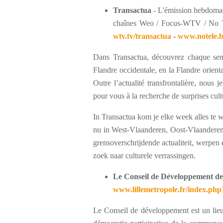
Transactua
- L'émission hebdomada
chaînes Weo / Focus-WTV / No 
wtv.tv/transactua
-
www.notele.
Dans Transactua, découvrez chaque sema
Flandre occidentale, en la Flandre orient
Outre l’actualité transfrontalière, nous 
pour vous à la recherche de surprises cult
In Transactua kom je elke week alles te w
nu in West-Vlaanderen, Oost-Vlaanderen
grensoverschrijdende actualiteit, werpen
zoek naar culturele verrassingen.
Le
Conseil de Développement de
www.lillemetropole.fr/index.ph
Le Conseil de développement est un lieu 