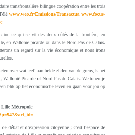
ire transfrontalière bilingue coopération entre les trois
Télé
www.weo.fr/Emissions/Transactua
www.focus-
be
ine ce qui se vit des deux côtés de la frontière, en
ale, en Wallonie picarde ou dans le Nord-Pas-de-Calais.
jetterons un regard sur la vie économique et nous irons
urelles.
eten over wat leeft aan beide zijden van de grens, is het
, Wallonië Picarde of Nord Pas de Calais. We tonen je
 een blik op het economische leven en gaan voor jou op
 Lille Métropole
p?p=947&art_id=
de débat et d’expression citoyenne ; c’est l’espace de