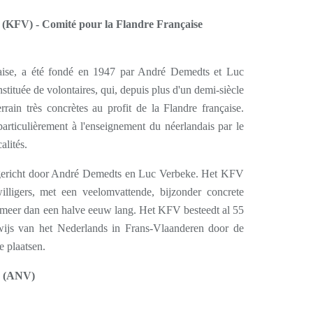
(KFV) - Comité pour la Flandre Française
aise, a été fondé en 1947 par André Demedts et Luc
stituée de volontaires, qui, depuis plus d'un demi-siècle
errain très concrètes au profit de la Flandre française.
articulièrement à l'enseignement du néerlandais par le
alités.
gericht door André Demedts en Luc Verbeke. Het KFV
willigers, met een veelomvattende, bijzonder concrete
 meer dan een halve eeuw lang. Het KFV besteedt al 55
wijs van het Nederlands in Frans-Vlaanderen door de
e plaatsen.
d (ANV)