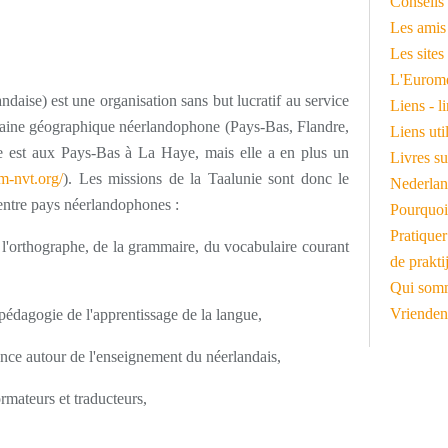
Conseils 
Les amis
Les sites
L'Euromé
daise) est une organisation sans but lucratif au service
Liens - l
maine géographique néerlandophone (Pays-Bas, Flandre,
Liens ut
ège est aux Pays-Bas à La Haye, mais elle a en plus un
Livres su
um-nvt.org/
). Les missions de la Taalunie sont donc le
Nederlan
 entre pays néerlandophones :
Pourquoi
Pratiquer
e l'orthographe, de la grammaire, du vocabulaire courant
de prakti
Qui somm
Vrienden
 pédagogie de l'apprentissage de la langue,
rience autour de l'enseignement du néerlandais,
rmateurs et traducteurs,