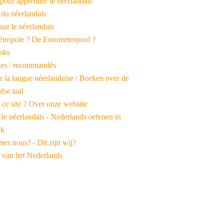
pour apprendre le néerlandais
 du néerlandais
 sur le néerlandais
tropole ? De Eurometropool ?
inks
iles / recommandés
r la langue néerlandaise / Boeken over de
dse taal
 ce site ? Over onze website
 le néerlandais - Nederlands oefenen in
jk
es nous? - Dit zijn wij?
 van het Nederlands