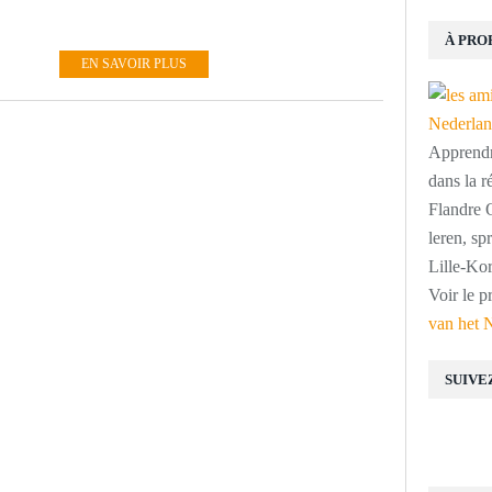
À PRO
EN SAVOIR PLUS
Apprendre
dans la r
Flandre O
leren, s
Lille-Kor
Voir le p
van het 
SUIVE