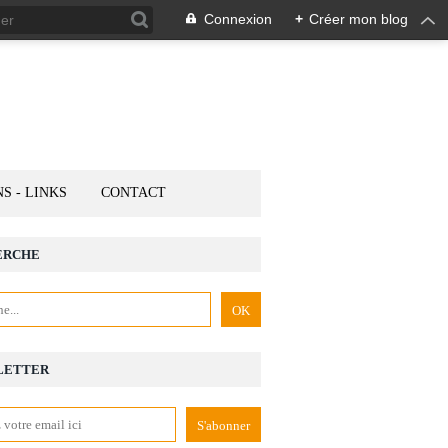
Connexion
+
Créer mon blog
NS - LINKS
CONTACT
ERCHE
LETTER