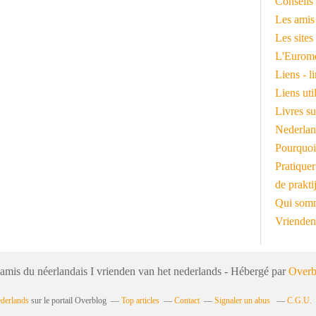
Conseils 
Les amis
Les sites
L'Euromé
Liens - l
Liens ut
Livres su
Nederlan
Pourquoi
Pratiquer
de prakti
Qui somm
Vrienden
 amis du néerlandais I vrienden van het nederlands - Hébergé par
Overb
ederlands
sur le portail Overblog
Top articles
Contact
Signaler un abus
C.G.U.