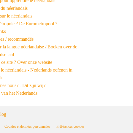
pour apprendre le néerlandais
 du néerlandais
 sur le néerlandais
tropole ? De Eurometropool ?
inks
iles / recommandés
r la langue néerlandaise / Boeken over de
dse taal
 ce site ? Over onze website
 le néerlandais - Nederlands oefenen in
jk
es nous? - Dit zijn wij?
 van het Nederlands
log
Cookies et données personnelles
Préférences cookies