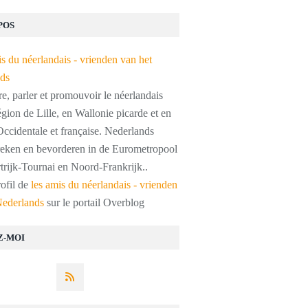
POS
, parler et promouvoir le néerlandais
égion de Lille, en Wallonie picarde et en
ccidentale et française. Nederlands
preken en bevorderen in de Eurometropool
trijk-Tournai en Noord-Frankrijk..
rofil de
les amis du néerlandais - vrienden
Nederlands
sur le portail Overblog
Z-MOI