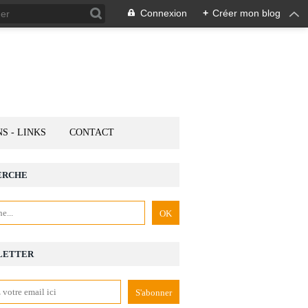
Connexion
+
Créer mon blog
NS - LINKS
CONTACT
ERCHE
LETTER