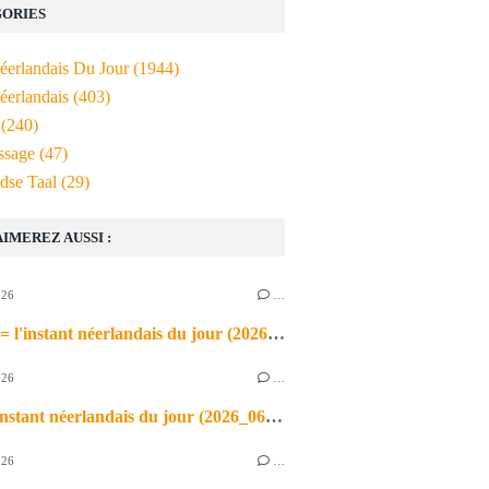
ORIES
Néerlandais Du Jour
(1944)
éerlandais
(403)
(240)
ssage
(47)
dse Taal
(29)
AIMEREZ AUSSI :
026
…
de airco = l'instant néerlandais du jour (2026_06_03)
026
…
heet = l'instant néerlandais du jour (2026_06_02)
026
…