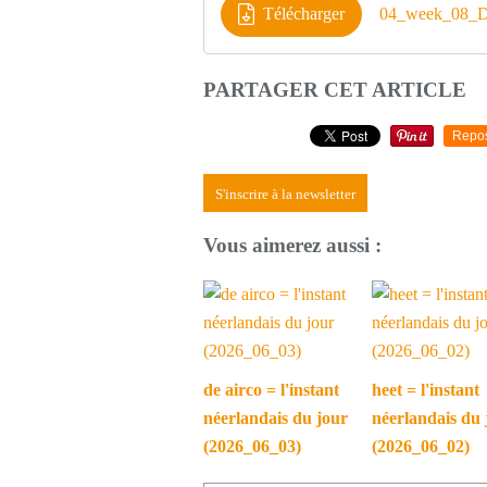
Télécharger
04_week_08_Do
PARTAGER CET ARTICLE
Repo
S'inscrire à la newsletter
Vous aimerez aussi :
de airco = l'instant
heet = l'instant
néerlandais du jour
néerlandais du 
(2026_06_03)
(2026_06_02)