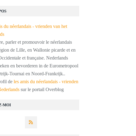
POS
, parler et promouvoir le néerlandais
égion de Lille, en Wallonie picarde et en
ccidentale et française. Nederlands
preken en bevorderen in de Eurometropool
trijk-Tournai en Noord-Frankrijk..
rofil de
les amis du néerlandais - vrienden
Nederlands
sur le portail Overblog
Z-MOI