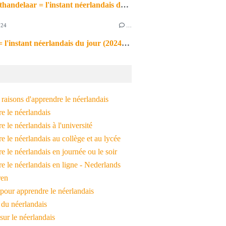
de markthandelaar = l'instant néerlandais du jour (2026_03_11)
024
…
de noot = l'instant néerlandais du jour (2024_09_09)
raisons d'apprendre le néerlandais
e le néerlandais
 le néerlandais à l'université
 le néerlandais au collège et au lycée
 le néerlandais en journée ou le soir
e le néerlandais en ligne - Nederlands
ren
pour apprendre le néerlandais
 du néerlandais
 sur le néerlandais