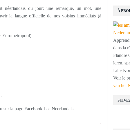
ant néerlandais du jour: une remarque, un mot, une
À PRO
vrir la langue officielle de nos voisins immédiats (à
e Eurometropool):
Apprendre
dans la r
Flandre O
leren, s
Lille-Kor
Voir le p
van het 
e
SUIVE
ou sur la page Facebook Lea Neerlandais