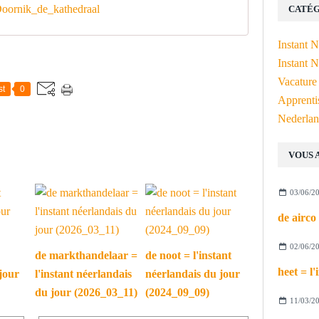
ornik_de_kathedraal
CATÉG
Instant 
Instant N
Vacature
st
0
Apprenti
Nederlan
VOUS 
03/06/2
02/06/2
de markthandelaar =
de noot = l'instant
jour
l'instant néerlandais
néerlandais du jour
du jour (2026_03_11)
(2024_09_09)
11/03/2