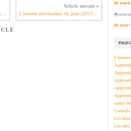
L'instant néerlandais du jour (2015_02_18)
L'instant néerlandais du jour (2015_02_20)
09/09/2
ICLE
PAGES
6 bonnes 
Apprendr
Apprendre
Apprendre
Apprendre
Apprendr
online le
Conseils 
Les amis
Les sites