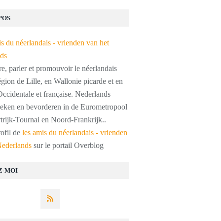
POS
, parler et promouvoir le néerlandais
égion de Lille, en Wallonie picarde et en
ccidentale et française. Nederlands
preken en bevorderen in de Eurometropool
trijk-Tournai en Noord-Frankrijk..
rofil de
les amis du néerlandais - vrienden
Nederlands
sur le portail Overblog
Z-MOI