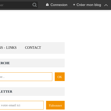
Connexion
+
Créer mon blog
NS - LINKS
CONTACT
ERCHE
LETTER