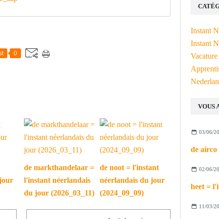
CATÉG
Instant 
Instant N
st
0
Vacature
Apprenti
Nederlan
VOUS 
03/06/2
de markthandelaar =
de noot = l'instant
02/06/2
jour
l'instant néerlandais
néerlandais du jour
du jour (2026_03_11)
(2024_09_09)
11/03/2