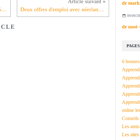
L'instant néerlandais du jour (2016_04_16): het paard
Deux offres d'emploi avec néerlandais
09/09/2
ICLE
PAGES
6 bonnes 
Apprendr
Apprendre
Apprendre
Apprendre
Apprendr
online le
Conseils 
Les amis
Les sites