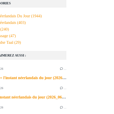
ORIES
Néerlandais Du Jour
(1944)
éerlandais
(403)
(240)
ssage
(47)
dse Taal
(29)
AIMEREZ AUSSI :
026
…
de airco = l'instant néerlandais du jour (2026_06_03)
026
…
heet = l'instant néerlandais du jour (2026_06_02)
026
…