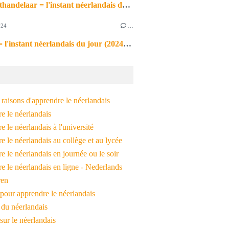
de markthandelaar = l'instant néerlandais du jour (2026_03_11)
024
…
de noot = l'instant néerlandais du jour (2024_09_09)
raisons d'apprendre le néerlandais
e le néerlandais
 le néerlandais à l'université
 le néerlandais au collège et au lycée
 le néerlandais en journée ou le soir
e le néerlandais en ligne - Nederlands
ren
pour apprendre le néerlandais
 du néerlandais
 sur le néerlandais