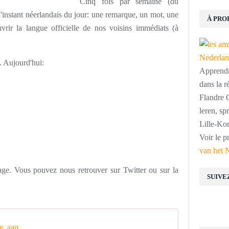
Cinq fois par semaine (du
'instant néerlandais du jour: une remarque, un mot, une
À PRO
vrir la langue officielle de nos voisins immédiats (à
 Aujourd'hui:
Apprendre
dans la r
Flandre O
leren, s
Lille-Kor
Voir le p
van het 
sage. Vous pouvez nous retrouver sur Twitter ou sur la
SUIVE
e_aap