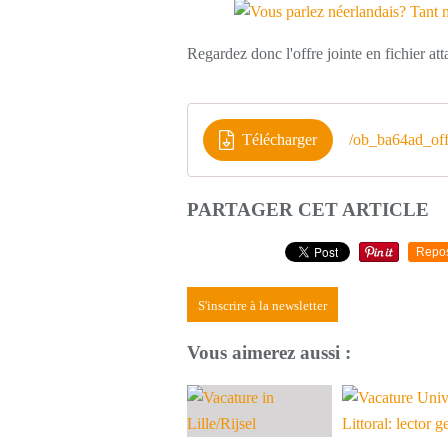
Regardez donc l'offre jointe en fichier att
Télécharger
/ob_ba64ad_off
PARTAGER CET ARTICLE
Repo
S'inscrire à la newsletter
Vous aimerez aussi :