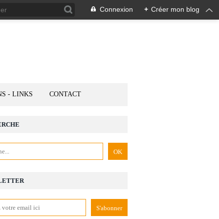
Connexion
+
Créer mon blog
NS - LINKS
CONTACT
ERCHE
LETTER