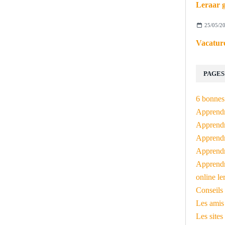
Leraar g
25/05/2
Vacature
PAGES
6 bonnes 
Apprendr
Apprendre
Apprendre
Apprendre
Apprendr
online le
Conseils 
Les amis
Les sites