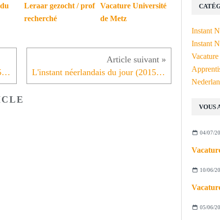
 du
Leraar gezocht / prof
Vacature Université
CATÉG
recherché
de Metz
Instant 
Instant N
Vacature
Apprenti
L'instant néerlandais du jour (2015_05_22): de ondertitels
L'instant néerlandais du jour (2015_05_25): Pinksteren
Nederlan
ICLE
VOUS 
04/07/2
Vacature
10/06/2
Vacature
05/06/2