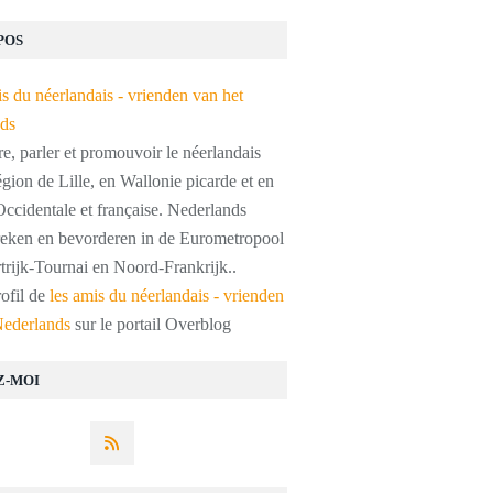
POS
, parler et promouvoir le néerlandais
égion de Lille, en Wallonie picarde et en
ccidentale et française. Nederlands
preken en bevorderen in de Eurometropool
trijk-Tournai en Noord-Frankrijk..
rofil de
les amis du néerlandais - vrienden
Nederlands
sur le portail Overblog
Z-MOI