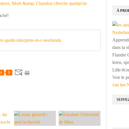
À PRO
aché!
Apprendre
re-guide-interprete-m-c-neerlanda
dans la r
Flandre O
leren, s
Lille-Kor
st
0
Voir le p
van het 
SUIVE