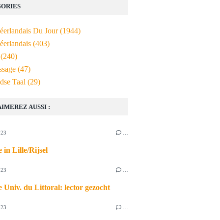
ORIES
Néerlandais Du Jour
(1944)
éerlandais
(403)
(240)
ssage
(47)
dse Taal
(29)
AIMEREZ AUSSI :
023
…
 in Lille/Rijsel
023
…
 Univ. du Littoral: lector gezocht
023
…