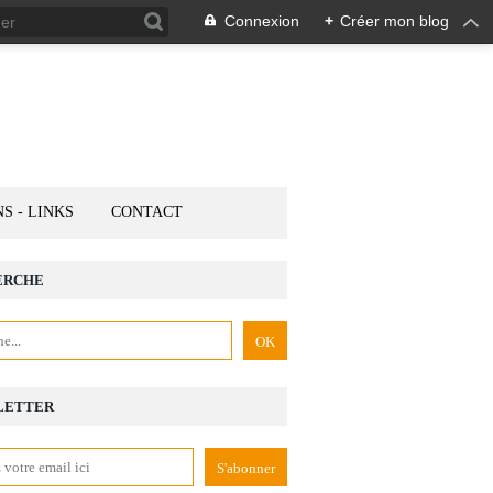
Connexion
+
Créer mon blog
NS - LINKS
CONTACT
ERCHE
LETTER