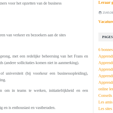
Leraar g
tners voor het opzetten van de business
25/05/2
Vacature
eren van verkeer en bezoekers aan de sites
PAGES
6 bonnes 
sprong, met een redelijke beheersing van het Frans en
Apprendr
s (andere sollicitaties komen niet in aanmerking).
Apprendre
Apprendre
 universiteit (bij voorkeur een businessopleiding),
Apprendre
ing.
Apprendr
online le
n om in teams te werken, initiatiefrijkheid en een
Conseils 
Les amis
g en is enthousiast en vastberaden.
Les sites