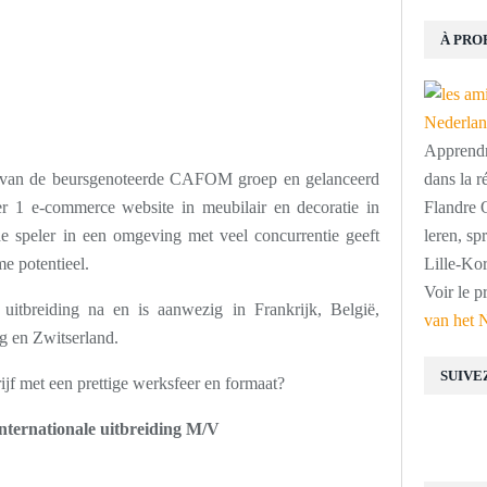
À PRO
Apprendre
 van de beursgenoteerde CAFOM groep en gelanceerd
dans la r
r 1 e-commerce website in meubilair en decoratie in
Flandre O
e speler in een omgeving met veel concurrentie geeft
leren, s
e potentieel.
Lille-Kor
Voir le p
e uitbreiding na en is aanwezig in Frankrijk, België,
van het 
g en Zwitserland.
SUIVE
rijf met een prettige werksfeer en formaat?
 internationale uitbreiding M/V