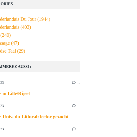
ORIES
Néerlandais Du Jour
(1944)
éerlandais
(403)
(240)
ssage
(47)
dse Taal
(29)
AIMEREZ AUSSI :
023
…
 in Lille/Rijsel
023
…
 Univ. du Littoral: lector gezocht
023
…