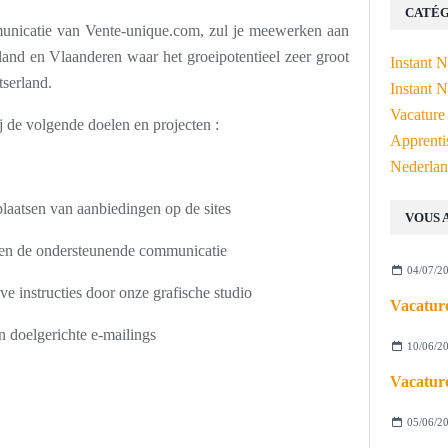
CATÉG
unicatie van Vente-unique.com, zul je meewerken aan
and en Vlaanderen waar het groeipotentieel zeer groot
Instant 
tserland.
Instant N
Vacature
j de volgende doelen en projecten :
Apprenti
Nederlan
plaatsen van aanbiedingen op de sites
VOUS 
e en de ondersteunende communicatie
04/07/2
e instructies door onze grafische studio
Vacature
 doelgerichte e-mailings
10/06/2
Vacature
05/06/2