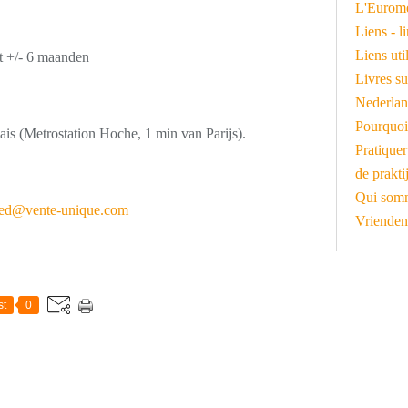
L'Euromé
Liens - l
Liens ut
t +/- 6 maanden
Livres su
Nederlan
Pourquoi
vais (Metrostation Hoche, 1 min van Parijs).
Pratiquer
de prakti
Qui somm
oed@vente-unique.com
Vrienden
st
0