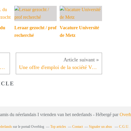
 du
Leraar gezocht / prof
Vacature Université
recherché
de Metz
ofesseur(e) de néerlandais demandé(e)
Une offre d'emploi de la société Vente-Unique
ICLE
 amis du néerlandais I vrienden van het nederlands - Hébergé par
Overb
ederlands
sur le portail Overblog
Top articles
Contact
Signaler un abus
C.G.U.