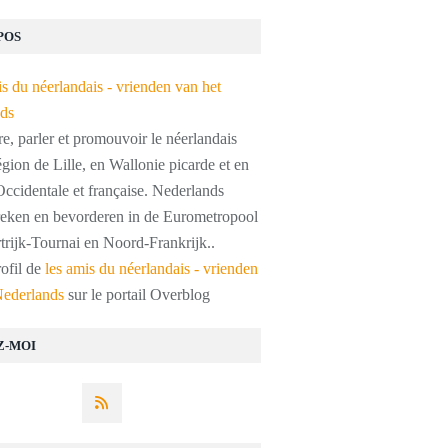
POS
, parler et promouvoir le néerlandais
égion de Lille, en Wallonie picarde et en
ccidentale et française. Nederlands
preken en bevorderen in de Eurometropool
trijk-Tournai en Noord-Frankrijk..
rofil de
les amis du néerlandais - vrienden
Nederlands
sur le portail Overblog
Z-MOI