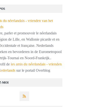
POS
, parler et promouvoir le néerlandais
égion de Lille, en Wallonie picarde et en
ccidentale et française. Nederlands
preken en bevorderen in de Eurometropool
trijk-Tournai en Noord-Frankrijk..
rofil de
les amis du néerlandais - vrienden
Nederlands
sur le portail Overblog
Z-MOI