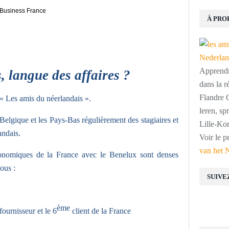
Business France
À PRO
Apprendre
, langue des affaires ?
dans la r
Flandre O
« Les amis du néerlandais ».
leren, s
Belgique et les Pays-Bas régulièrement des stagiaires et
Lille-Kor
andais.
Voir le p
van het 
onomiques de la France avec le Benelux sont denses
ous :
SUIVE
ème
fournisseur et le 6
client de la France