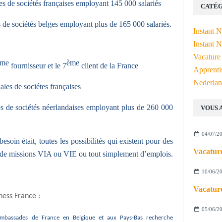
es de sociétés françaises employant 145 000 salariés
CATÉG
 de sociétés belges employant plus de 165 000 salariés.
Instant 
Instant N
Vacature
ème
ème
fournisseur et le 7
client de la France
Apprenti
Nederlan
les de sociétes françaises
es de sociétés néerlandaises employant plus de 260 000
VOUS 
04/07/2
esoin était, toutes les possibilités qui existent pour des
Vacature
 de missions VIA ou VIE ou tout simplement d’emplois.
10/06/2
Vacature
ness France :
05/06/2
Ambassades de France en Belgique et aux Pays-Bas recherche