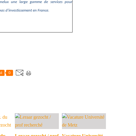
Benelux une large gamme de services pour
pas d’investissement en France.
st
0
 du
Leraar gezocht / prof
Vacature Université