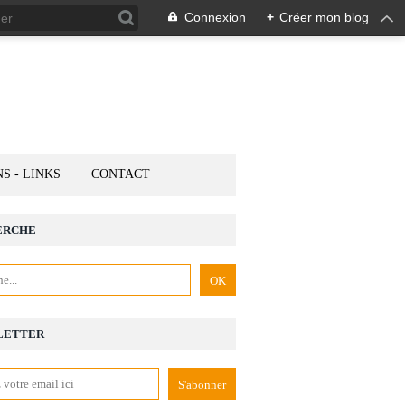
Connexion
+
Créer mon blog
NS - LINKS
CONTACT
ERCHE
LETTER