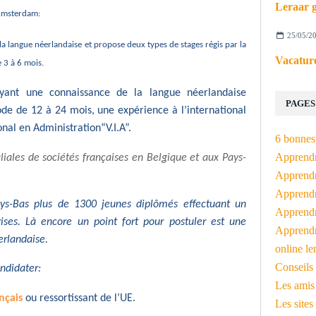
Leraar g
 Amsterdam:
25/05/2
a langue néerlandaise et propose deux types de stages régis par la
Vacature
e 3 à 6 mois.
yant une connaissance de la langue néerlandaise
PAGES
ode de 12 à 24 mois, une expérience à l’international
onal en Administration“V.I.A”.
6 bonnes 
Apprendr
filiales de sociétés françaises en Belgique et aux Pays-
Apprendre
Apprendre
ys-Bas plus de 1300 jeunes diplômés effectuant un
Apprendre
rises. Là encore un point fort pour postuler est une
Apprendr
erlandaise.
online le
Conseils 
ndidater:
Les amis
nçais
ou ressortissant de l’UE.
Les sites