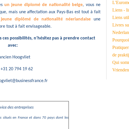
L'Euromé
tes
un jeune diplomé de nationalité belge
, vous ne
Liens - l
que, mais une affectation aux Pays-Bas est tout à fait
Liens ut
jeune diplômé de nationalité néerlandaise
une
Livres su
ore tout à fait envisageable.
Nederlan
 ces possibilités, n’hésitez pas à prendre contact
Pourquoi
avec:
Pratiquer
de prakti
ancien Hoogvliet
Qui somm
: +31 20 794 19 62
Vrienden
ogvliet@businessfrance.fr
vice des entreprises
s situés en France et dans 70 pays dont les