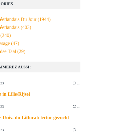
ORIES
Néerlandais Du Jour
(1944)
éerlandais
(403)
(240)
ssage
(47)
dse Taal
(29)
AIMEREZ AUSSI :
023
…
 in Lille/Rijsel
023
…
 Univ. du Littoral: lector gezocht
023
…