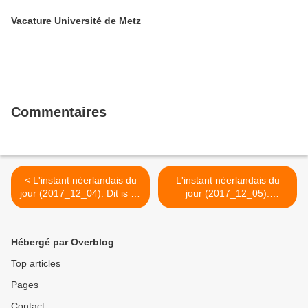
Vacature Université de Metz
Commentaires
< L'instant néerlandais du
L'instant néerlandais du
jour (2017_12_04): Dit is de
jour (2017_12_05):
49ste week van het jaar
Vandaag wordt in
Nederland ... >
Hébergé par Overblog
Top articles
Pages
Contact