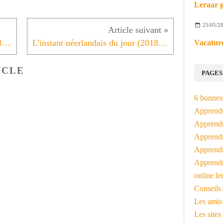
Leraar g
25/05/2
L'instant néerlandais du jour (2018_05_15): Op 15 mei om 8 uur
L'instant néerlandais du jour (2018_05_16): kwart over 7
Vacature
ICLE
PAGES
6 bonnes 
Apprendr
Apprendre
Apprendre
Apprendre
Apprendr
online le
Conseils 
Les amis
Les sites