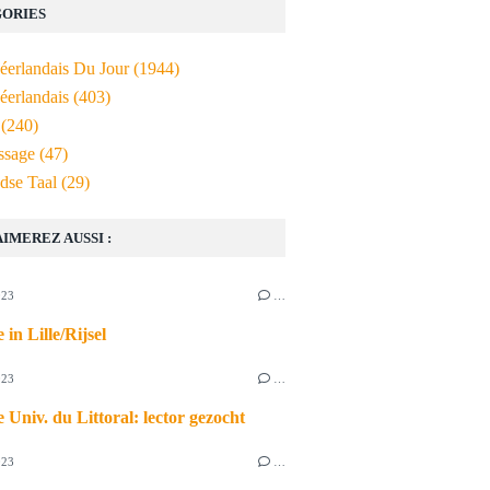
ORIES
Néerlandais Du Jour
(1944)
éerlandais
(403)
(240)
ssage
(47)
dse Taal
(29)
AIMEREZ AUSSI :
023
…
 in Lille/Rijsel
023
…
 Univ. du Littoral: lector gezocht
023
…