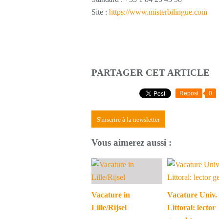
Site :
https://www.misterbilingue.
com
PARTAGER CET ARTICLE
Repost
0
S'inscrire à la newsletter
Vous aimerez aussi :
Vacature in
Vacature Univ.
Lille/Rijsel
Littoral: lector