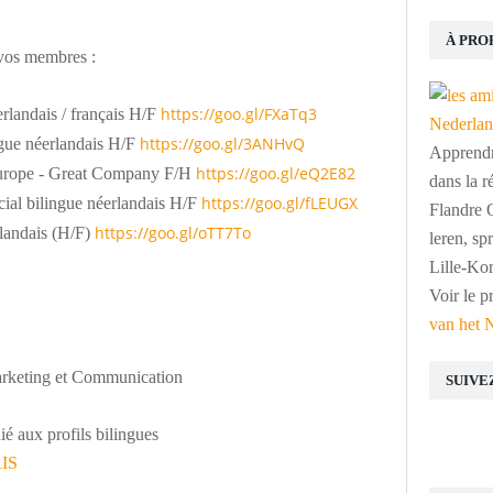
À PRO
r vos membres :
https://goo.gl/FXaTq3
erlandais / français H/F
https://goo.gl/3ANHvQ
ingue néerlandais H/F
Apprendre
https://goo.gl/eQ2E82
Europe - Great Company F/H
dans la r
https://goo.gl/fLEUGX
al bilingue néerlandais H/F
Flandre O
https://goo.gl/oTT7To
́erlandais (H/F)
leren, s
Lille-Kor
Voir le p
van het 
rketing et Communication
SUIVE
ié aux profils bilingues
RIS