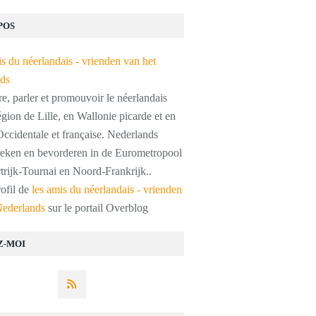
POS
, parler et promouvoir le néerlandais
égion de Lille, en Wallonie picarde et en
ccidentale et française. Nederlands
preken en bevorderen in de Eurometropool
trijk-Tournai en Noord-Frankrijk..
rofil de
les amis du néerlandais - vrienden
Nederlands
sur le portail Overblog
Z-MOI