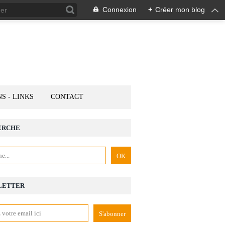
Connexion
+
Créer mon blog
NS - LINKS
CONTACT
ERCHE
LETTER