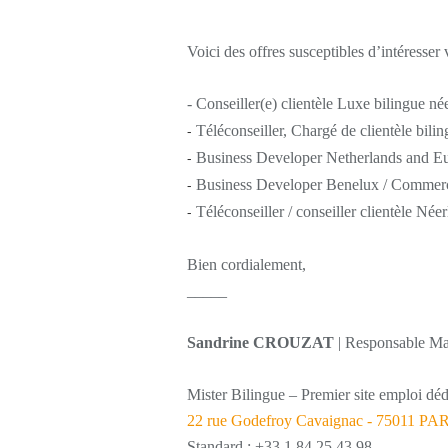
Voici des offres susceptibles d’intéresse
- Conseiller(e) clientèle Luxe bilingue né
-
Téléconseiller, Chargé de clientèle bil
-
Business Developer Netherlands and 
-
Business Developer Benelux / Commerci
-
Téléconseiller / conseiller clientèle Ne
Bien cordialement,
_____
Sandrine CROUZAT
| Responsable Ma
Mister Bilingue – Premier site emploi déd
22 rue Godefroy Cavaignac - 75011 PA
Standard : +33 1 84 25 43 98