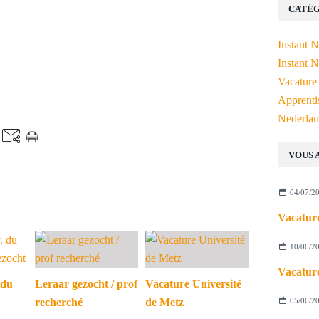
CATÉG
Instant 
Instant N
Vacature
Apprenti
Nederlan
VOUS 
04/07/2
Vacature
10/06/2
Vacature
 du
Leraar gezocht / prof
Vacature Université
05/06/2
recherché
de Metz