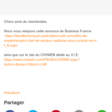
Chers amis du néerlandais,
Nous vous relayons cette annonce de Business France:
https://famillemichaud-cand.talent-soft.com/offre-de-
emploi/emploi-chef-de-secteur-wallonie-sous-contrat-vie-h-
f_8.aspx
ainsi que sur le site du CIVIWEB dédié au V.I.E.
https://www.civiweb.com/FR/offre/109988.aspx?
&xtmc=&xtnp=15&xtcr=148
#vacature
Partager