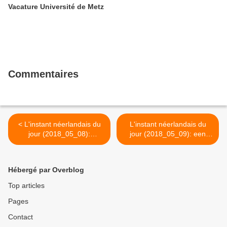
Vacature Université de Metz
Commentaires
< L'instant néerlandais du
L'instant néerlandais du
jour (2018_05_08):
jour (2018_05_09): een
Vandaag wordt in België
brugdag nemen >
gewerkt
Hébergé par Overblog
Top articles
Pages
Contact