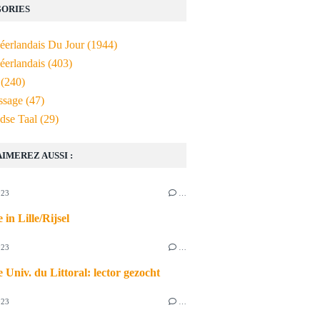
ORIES
Néerlandais Du Jour
(1944)
éerlandais
(403)
(240)
ssage
(47)
dse Taal
(29)
AIMEREZ AUSSI :
023
…
 in Lille/Rijsel
023
…
 Univ. du Littoral: lector gezocht
023
…