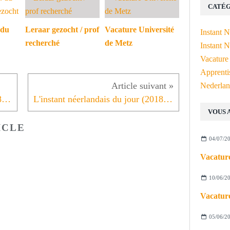
CATÉG
 du
Leraar gezocht / prof
Vacature Université
Instant 
recherché
de Metz
Instant N
Vacature
Apprenti
Nederlan
L'instant néerlandais du jour (2018_11_16): de roman
L'instant néerlandais du jour (2018_11_19): de feestdag
VOUS 
ICLE
04/07/2
Vacature
10/06/2
Vacature
05/06/2