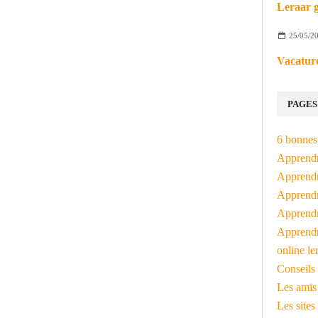
Leraar g
25/05/2
Vacature
PAGES
6 bonnes 
Apprendr
Apprendre
Apprendre
Apprendre
Apprendr
online le
Conseils 
Les amis
Les sites