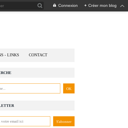
Connexion
+
Créer mon blog
NS - LINKS
CONTACT
ERCHE
LETTER