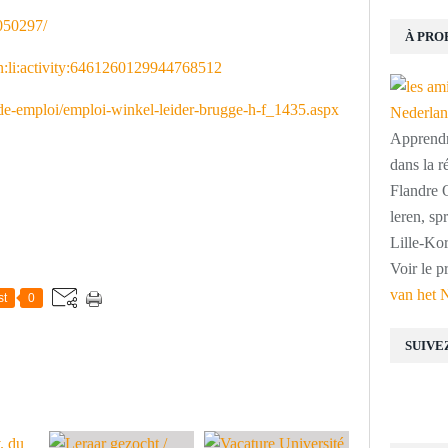
050297/
À PRO
rn:li:activity:6461260129944768512
re-de-emploi/emploi-winkel-leider-brugge-h-f_1435.aspx
Apprendre
dans la r
Flandre O
leren, s
Lille-Kor
Voir le p
van het 
st
0
SUIVE