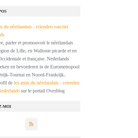
POS
, parler et promouvoir le néerlandais
égion de Lille, en Wallonie picarde et en
ccidentale et française. Nederlands
preken en bevorderen in de Eurometropool
trijk-Tournai en Noord-Frankrijk..
rofil de
les amis du néerlandais - vrienden
Nederlands
sur le portail Overblog
Z-MOI