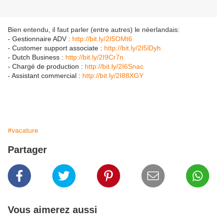
Bien entendu, il faut parler (entre autres) le néerlandais:
- Gestionnaire ADV :
http://bit.ly/2I5OMt6
- Customer support associate :
http://bit.ly/2I5lDyh
- Dutch Business :
http://bit.ly/2I9Cr7n
- Chargé de production :
http://bit.ly/2I6Snac
- Assistant commercial :
http://bit.ly/2I88XGY
#vacature
Partager
Vous aimerez aussi