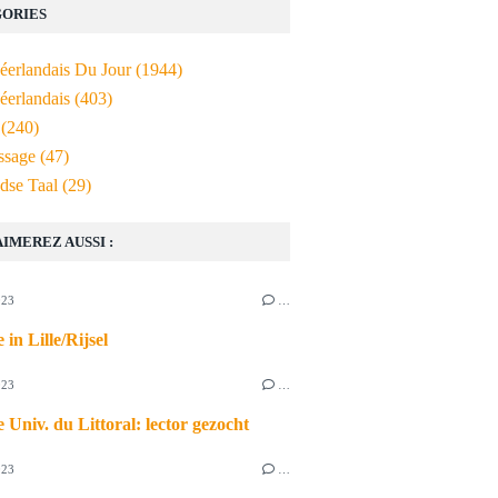
ORIES
Néerlandais Du Jour
(1944)
éerlandais
(403)
(240)
ssage
(47)
dse Taal
(29)
AIMEREZ AUSSI :
023
…
 in Lille/Rijsel
023
…
 Univ. du Littoral: lector gezocht
023
…