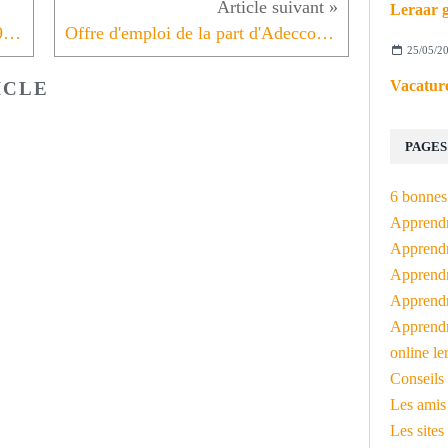
Leraar g
L'instant néerlandais du jour (2019_03_19): de schietpartij
Offre d'emploi de la part d'Adecco Dunkerque
25/05/2
Vacature
ICLE
PAGES
6 bonnes 
Apprendr
Apprendre
Apprendre
Apprendre
Apprendr
online le
Conseils 
Les amis
Les sites