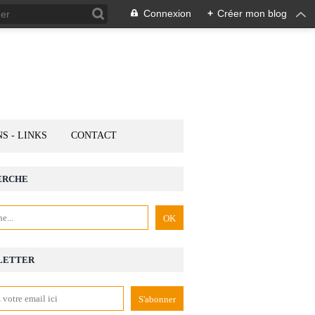
Connexion
+
Créer mon blog
NS - LINKS
CONTACT
ERCHE
LETTER