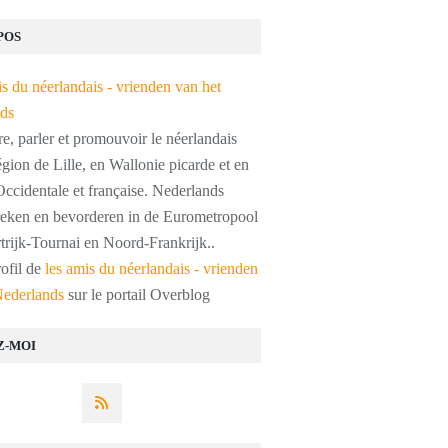
POS
, parler et promouvoir le néerlandais
égion de Lille, en Wallonie picarde et en
ccidentale et française. Nederlands
preken en bevorderen in de Eurometropool
trijk-Tournai en Noord-Frankrijk..
rofil de
les amis du néerlandais - vrienden
Nederlands
sur le portail Overblog
Z-MOI