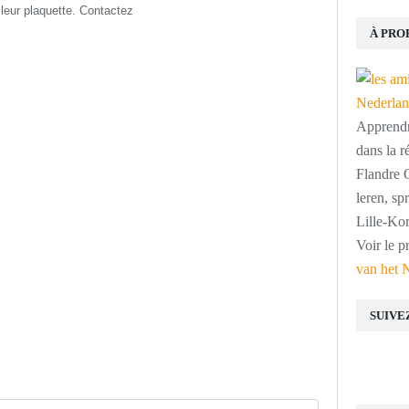
t leur plaquette. Contactez
À PRO
Apprendre
dans la r
Flandre O
leren, s
Lille-Kor
Voir le p
van het 
SUIVE