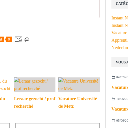
CATÉG
Instant 
Instant N
Vacature
st
0
Apprenti
Nederlan
VOUS 
04/07/2
Vacature
 du
Leraar gezocht / prof
Vacature Université
10/06/2
recherché
de Metz
Vacature
05/06/2