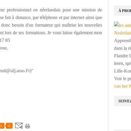
eur professionnel en néerlandais pour une mission de
À PRO
e fait à distance, par téléphone et par internet ainsi que
 donc besoin d'un formateur qui maîtrise les nouvelles
ment lors de ses formations. Je vous laisse également mon
 17 85
Apprendre
tour,
dans la r
Flandre O
leren, s
uti@ufj.asso.Fr)"
Lille-Kor
Voir le p
van het 
SUIVE
st
0