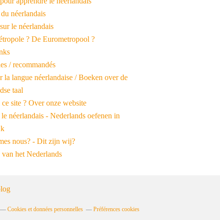
pour apprendre le néerlandais
 du néerlandais
 sur le néerlandais
tropole ? De Eurometropool ?
inks
iles / recommandés
r la langue néerlandaise / Boeken over de
dse taal
 ce site ? Over onze website
 le néerlandais - Nederlands oefenen in
jk
es nous? - Dit zijn wij?
 van het Nederlands
log
Cookies et données personnelles
Préférences cookies