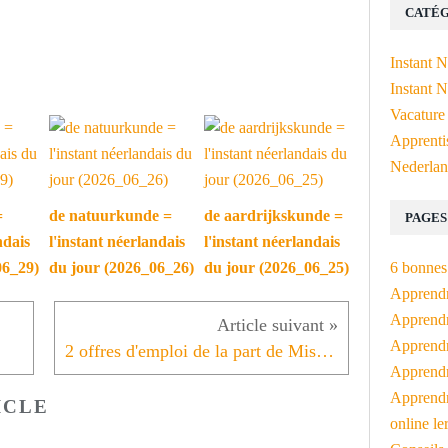
CATÉG
Instant 
Instant N
Vacature
Apprenti
Nederlan
=
de natuurkunde =
de aardrijkskunde =
PAGES
ndais
l'instant néerlandais
l'instant néerlandais
6 bonnes 
06_29)
du jour (2026_06_26)
du jour (2026_06_25)
Apprendr
Apprendre
Apprendre
2 offres d'emploi de la part de Mister Bilingue
Apprendre
Apprendr
ICLE
online le