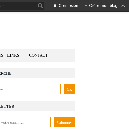
Connexion
+
Créer mon blog
NS - LINKS
CONTACT
ERCHE
LETTER