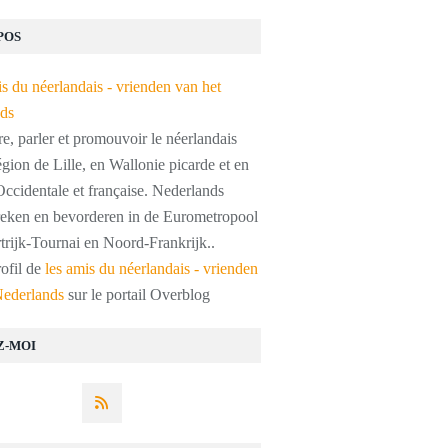
POS
, parler et promouvoir le néerlandais
égion de Lille, en Wallonie picarde et en
ccidentale et française. Nederlands
preken en bevorderen in de Eurometropool
trijk-Tournai en Noord-Frankrijk..
rofil de
les amis du néerlandais - vrienden
Nederlands
sur le portail Overblog
Z-MOI