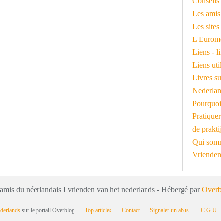
Conseils 
Les amis
Les sites
L'Euromé
Liens - l
Liens ut
Livres su
Nederlan
Pourquoi
Pratiquer
de prakti
Qui somm
Vrienden
 amis du néerlandais I vrienden van het nederlands - Hébergé par
Overb
ederlands
sur le portail Overblog
Top articles
Contact
Signaler un abus
C.G.U.