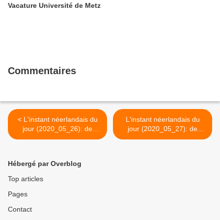
Vacature Université de Metz
Commentaires
< L'instant néerlandais du
L'instant néerlandais du
jour (2020_05_26): de
jour (2020_05_27): de
ambtenaar
ambachtsman >
Hébergé par Overblog
Top articles
Pages
Contact