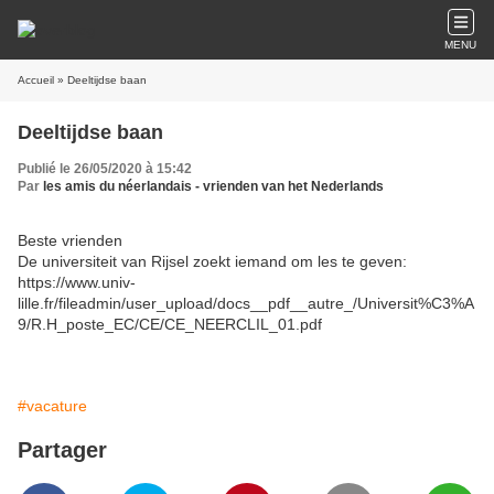
MENU
Accueil
» Deeltijdse baan
Deeltijdse baan
Publié le 26/05/2020 à 15:42
Par
les amis du néerlandais - vrienden van het Nederlands
Beste vrienden
De universiteit van Rijsel zoekt iemand om les te geven:
https://www.univ-
lille.fr/fileadmin/user_upload/docs__pdf__autre_/Universit%C3%A
9/R.H_poste_EC/CE/CE_NEERCLIL_01.pdf
#vacature
Partager