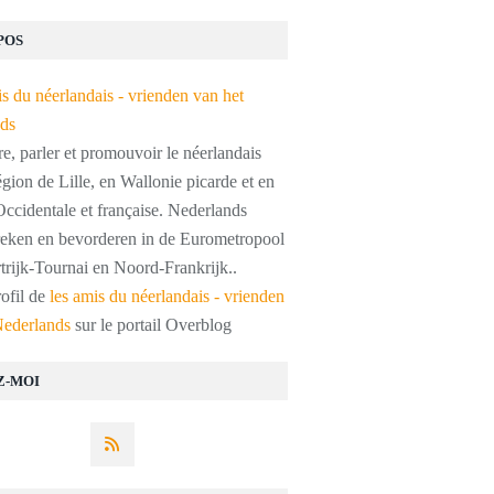
POS
, parler et promouvoir le néerlandais
égion de Lille, en Wallonie picarde et en
ccidentale et française. Nederlands
preken en bevorderen in de Eurometropool
trijk-Tournai en Noord-Frankrijk..
rofil de
les amis du néerlandais - vrienden
Nederlands
sur le portail Overblog
Z-MOI