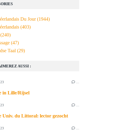
ORIES
Néerlandais Du Jour
(1944)
éerlandais
(403)
(240)
ssage
(47)
dse Taal
(29)
AIMEREZ AUSSI :
023
…
 in Lille/Rijsel
023
…
 Univ. du Littoral: lector gezocht
023
…