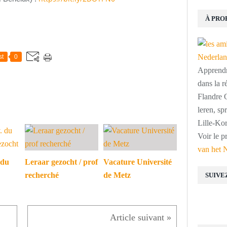
À PRO
st
0
Apprendre
dans la r
Flandre O
leren, s
Lille-Kor
Voir le p
van het 
 du
Leraar gezocht / prof
Vacature Université
recherché
de Metz
SUIVE