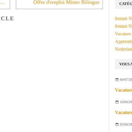
Offre d'emploi avec néerlandais requis (Talentexpat)
Offre d'emploi Mister Bilingue
CATÉG
ICLE
Instant 
Instant N
Vacature
Apprenti
Nederlan
VOUS 
04/07/2
Vacature
10/06/2
Vacature
05/06/2