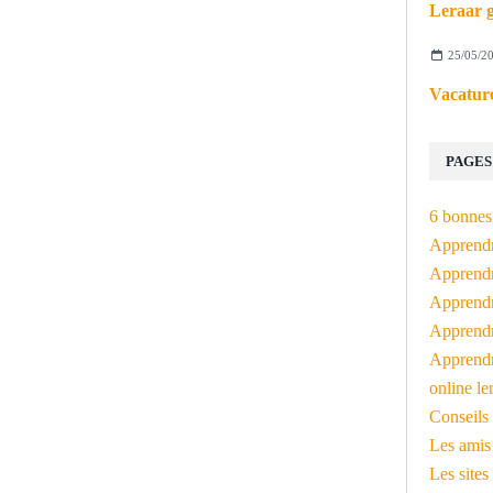
Leraar g
25/05/2
Vacature
PAGES
6 bonnes 
Apprendr
Apprendre
Apprendre
Apprendre
Apprendr
online le
Conseils 
Les amis
Les sites