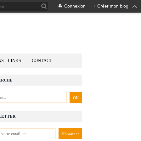
Connexion
+
Créer mon blog
NS - LINKS
CONTACT
ERCHE
LETTER