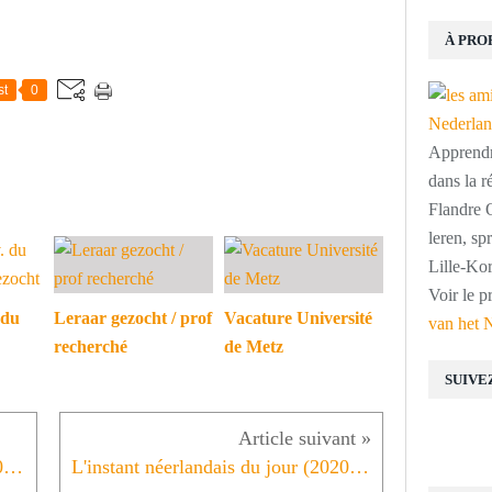
À PRO
st
0
Apprendre
dans la r
Flandre O
leren, s
Lille-Kor
Voir le p
 du
Leraar gezocht / prof
Vacature Université
van het 
recherché
de Metz
SUIVE
L'instant néerlandais du jour (2020_10_15): erwtensoep
L'instant néerlandais du jour (2020_10_16): Wat nog meer?