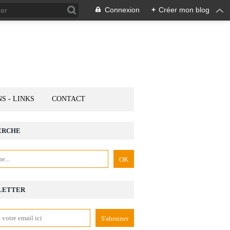
Connexion
+
Créer mon blog
NS - LINKS
CONTACT
ERCHE
LETTER