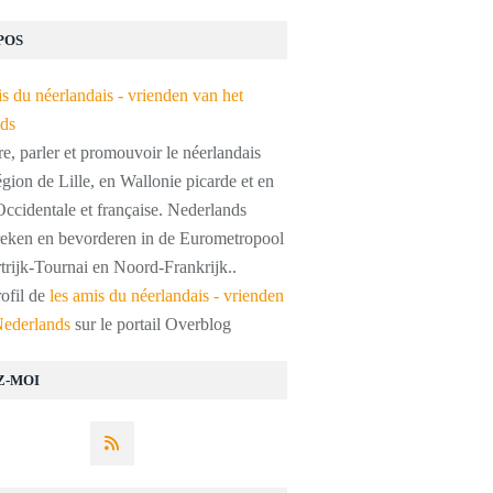
POS
, parler et promouvoir le néerlandais
égion de Lille, en Wallonie picarde et en
ccidentale et française. Nederlands
preken en bevorderen in de Eurometropool
trijk-Tournai en Noord-Frankrijk..
rofil de
les amis du néerlandais - vrienden
Nederlands
sur le portail Overblog
Z-MOI