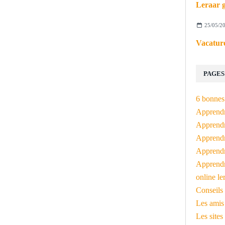
Leraar g
25/05/2
Vacature
PAGES
6 bonnes 
Apprendr
Apprendre
Apprendre
Apprendre
Apprendr
online le
Conseils 
Les amis
Les sites