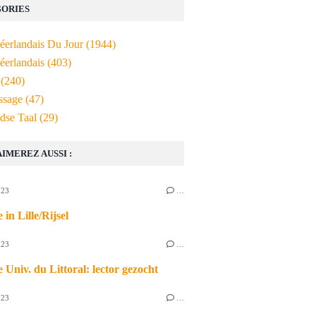
ORIES
Néerlandais Du Jour
(1944)
éerlandais
(403)
(240)
ssage
(47)
dse Taal
(29)
AIMEREZ AUSSI :
023
…
 in Lille/Rijsel
023
…
 Univ. du Littoral: lector gezocht
023
…