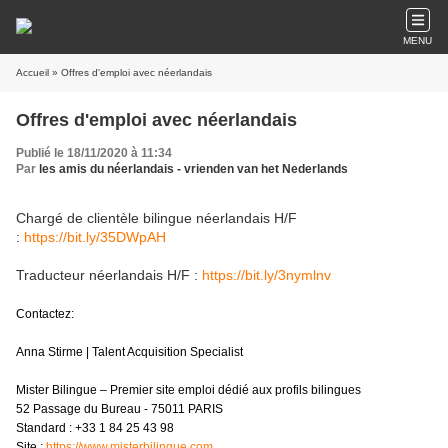
MENU
Accueil
» Offres d'emploi avec néerlandais
Offres d'emploi avec néerlandais
Publié le 18/11/2020 à 11:34
Par
les amis du néerlandais - vrienden van het Nederlands
Chargé de clientèle bilingue néerlandais H/F
:
https://bit.ly/35DWpAH
Traducteur néerlandais H/F :
https://bit.ly/3nymlnv
Contactez:
Anna Stirme | Talent Acquisition Specialist
Mister Bilingue – Premier site emploi dédié aux profils bilingues
52 Passage du Bureau - 75011 PARIS
Standard : +33 1 84 25 43 98
Site :
https://www.misterbilingue.com