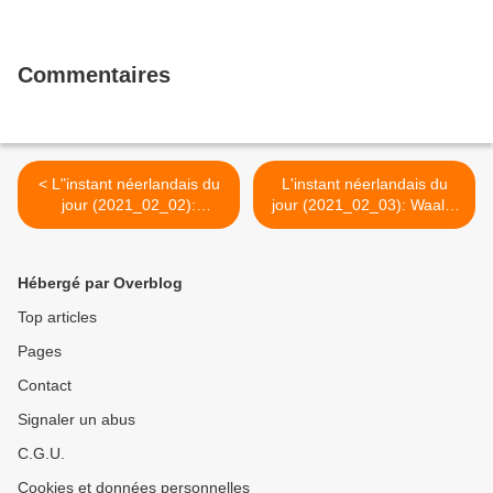
Commentaires
< L"instant néerlandais du
L'instant néerlandais du
jour (2021_02_02):
jour (2021_02_03): Waals-
provincie Luxemburg
Brabant >
Hébergé par Overblog
Top articles
Pages
Contact
Signaler un abus
C.G.U.
Cookies et données personnelles