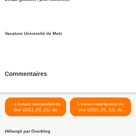
Vacature Université de Metz
Commentaires
< L'instant néerlandais du
L'instant néerlandais du
jour (2021_03_11): de
jour (2021_03_12): de
vrijheid van vereniging
vrijheid van godsdienst >
Hébergé par Overblog