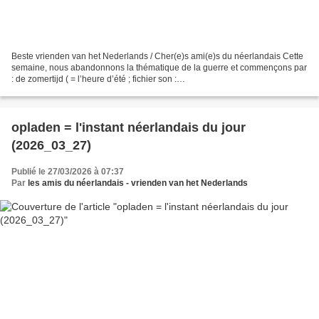
Beste vrienden van het Nederlands / Cher(e)s ami(e)s du néerlandais Cette
semaine, nous abandonnons la thématique de la guerre et commençons par
: de zomertijd ( = l’heure d’été ; fichier son :
https://upload.wikimedia.org/wikipedia/commons/d/de/Nl-zomertijd.ogg)...
opladen = l'instant néerlandais du jour
(2026_03_27)
Publié le 27/03/2026 à 07:37
Par
les amis du néerlandais - vrienden van het Nederlands