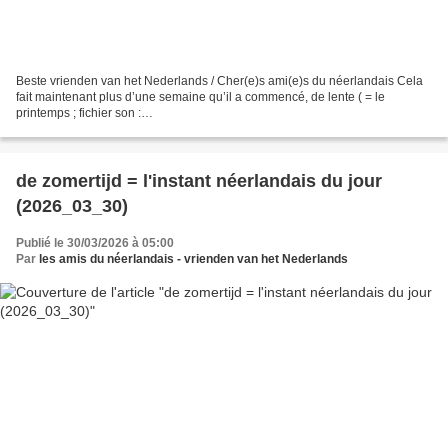
Beste vrienden van het Nederlands / Cher(e)s ami(e)s du néerlandais Cela
fait maintenant plus d’une semaine qu’il a commencé, de lente ( = le
printemps ; fichier son :
https://upload.wikimedia.org/wikipedia/commons/e/ed/Nl-lente.ogg) (sources
= wikimedia...
de zomertijd = l'instant néerlandais du jour
(2026_03_30)
Publié le 30/03/2026 à 05:00
Par
les amis du néerlandais - vrienden van het Nederlands