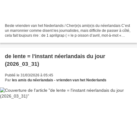
Beste vrienden van het Nederlands / Cher(e)s ami(e)s du néerlandais C’est
un marronnier comme disent les journalistes, mais difficile de passer à côté,
cela fait toujours rire : de 1 aprilgrap ( = le p oisson d’avril, mot-à-mot «
blague du 1 er avril...
de lente = l'instant néerlandais du jour
(2026_03_31)
Publié le 31/03/2026 à 05:45
Par
les amis du néerlandais - vrienden van het Nederlands