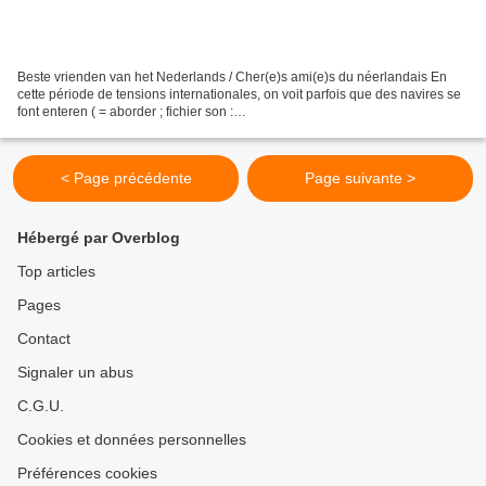
Beste vrienden van het Nederlands / Cher(e)s ami(e)s du néerlandais En
cette période de tensions internationales, on voit parfois que des navires se
font enteren ( = aborder ; fichier son :
https://upload.wikimedia.org/wikipedia/commons/7/70/Nl-enteren.ogg)...
< Page précédente
Page suivante >
Hébergé par Overblog
Top articles
Pages
Contact
Signaler un abus
C.G.U.
Cookies et données personnelles
Préférences cookies