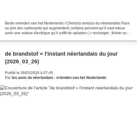
Beste vrienden van het Nederlands / Cher(e)s ami(e)s du néerlandais Face
au prix des carburants qui augmentent, certains pensent qu’il vaut mieux
avoir une voiture électrique qu’il suffit de opladen ( = recharger ; fichier son :
https://upload.wikimedia.org/wikipedia/commons/d/d5/Nl-opladen.ogg)...
de brandstof = l'instant néerlandais du jour
(2026_03_26)
Publié le 26/03/2026 à 07:45
Par
les amis du néerlandais - vrienden van het Nederlands