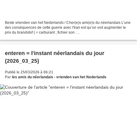
Beste vrienden van het Nederlands / Cher(e)s ami(e)s du néerlandais L’une
des conséquences de cette guerre avec l'Iran est qu’on voit augmenter le
prix du brandstof ( = carburant ; fichier son :
https://upload.wikimedia.org/wikipedia/commons/8/81/Nl-brandstof.ogg)...
enteren = l'instant néerlandais du jour
(2026_03_25)
Publié le 25/03/2026 à 06:21
Par
les amis du néerlandais - vrienden van het Nederlands