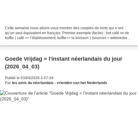
Cette semaine nous allons vous montrer des couples de mots qui n’ont
qu’un seul équivalent en français. Premier exemple (facile) : het café vs de
koffie ( café => l’établissement; koffie=> la boisson ) (sources = wikimedia +
pixabay) Met vriendelijke...
Goede Vrijdag = l'instant néerlandais du jour
(2026_04_03)
Publié le 03/04/2026 à 07:26
Par
les amis du néerlandais - vrienden van het Nederlands