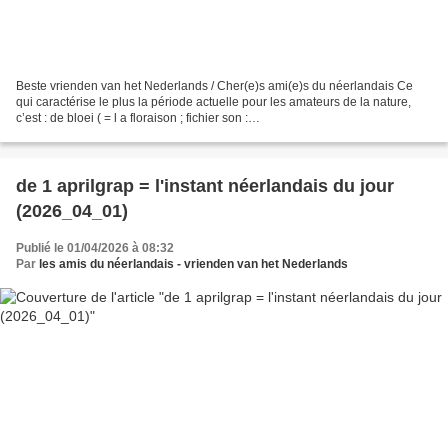
Beste vrienden van het Nederlands / Cher(e)s ami(e)s du néerlandais Ce
qui caractérise le plus la période actuelle pour les amateurs de la nature,
c’est : de bloei ( = l a floraison ; fichier son :
https://upload.wikimedia.org/wikipedia/commons/3/3f/Nl-bloei.ogg...
de 1 aprilgrap = l'instant néerlandais du jour
(2026_04_01)
Publié le 01/04/2026 à 08:32
Par
les amis du néerlandais - vrienden van het Nederlands