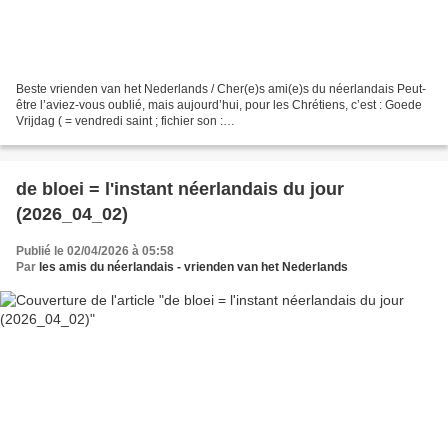
Beste vrienden van het Nederlands / Cher(e)s ami(e)s du néerlandais Peut-
être l’aviez-vous oublié, mais aujourd’hui, pour les Chrétiens, c’est : Goede
Vrijdag ( = vendredi saint ; fichier son :
https://upload.wikimedia.org/wikipedia/commons/7/75/Nl-
Goede_Vrijdag.ogg...
de bloei = l'instant néerlandais du jour
(2026_04_02)
Publié le 02/04/2026 à 05:58
Par
les amis du néerlandais - vrienden van het Nederlands