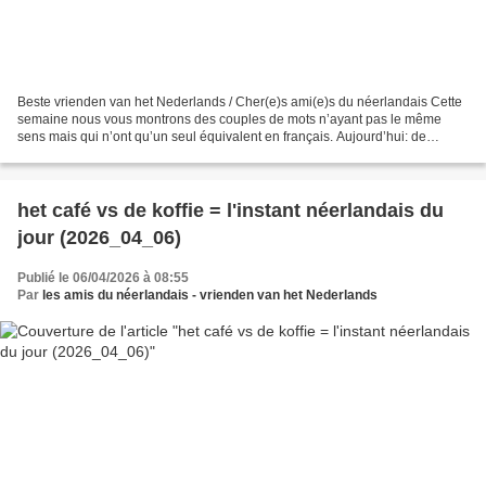
Beste vrienden van het Nederlands / Cher(e)s ami(e)s du néerlandais Cette
semaine nous vous montrons des couples de mots n’ayant pas le même
sens mais qui n’ont qu’un seul équivalent en français. Aujourd’hui: de
geschiedenis (fichier son:
https://upload.wikimedia.org/wikipedia/commons/c/c5/Nl-
geschiedenis.ogg)...
het café vs de koffie = l'instant néerlandais du
jour (2026_04_06)
Publié le 06/04/2026 à 08:55
Par
les amis du néerlandais - vrienden van het Nederlands