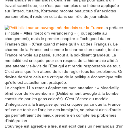
Néerlandais et Flamands). Cela n'en fait pas pour autant un
travail scientifique, ce n'est pas non plus une théorie appliquée
sur l'interculturalité, Korteweg raconte beaucoup d'anecdotes
personnelles, il reste en cela dans son rôle de journaliste.
La préface
s'intitule « Alles roept om verandering » (Tout appelle au
changement), mais le premier chapitre « Toch goed dat er
Fransen zijn » (C'est quand même qu'il y ait des Français). Le
charme de la France est comme le charme d'un musée, tout en
France renvoie au passé, surtout à la soi-disant grandeur. La
mentalité est critiquée pour son respect de la hiérarchie allié à
une attente vis-à-vis de l'État qui est rendu responsable de tout.
C'est ainsi que l'on attend de lui de régler tous les problèmes. On
devine derrière cela une critique de la politique économique telle
qu'elle est actuellement pratiquée.
Le chapitre 11 a retenu également mon attention : « Moedwillig
blind voor de kleurenbom » (Délibérément aveugle à la bombe
constituée par les gens colorés). C'est l'échec du modèle
d'intégration à la française qui est critiquée parce que la France
refuse de tenir de l'origine des immigrés, se privant ainsi d'outils
qui permettraient de mieux prendre en compte les problèmes
d'intégration.
L'ouvrage est agréable à lire, il est écrit dans un néerlandais d'un