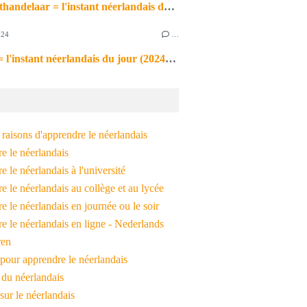
de markthandelaar = l'instant néerlandais du jour (2026_03_11)
024
…
de noot = l'instant néerlandais du jour (2024_09_09)
raisons d'apprendre le néerlandais
e le néerlandais
 le néerlandais à l'université
 le néerlandais au collège et au lycée
 le néerlandais en journée ou le soir
e le néerlandais en ligne - Nederlands
ren
pour apprendre le néerlandais
 du néerlandais
 sur le néerlandais