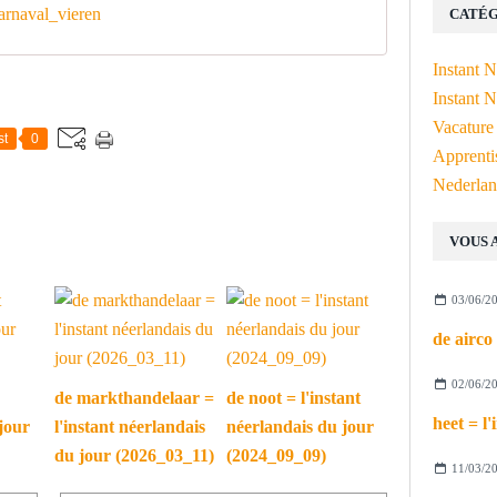
rnaval_vieren
CATÉG
Instant 
Instant N
Vacature
st
0
Apprenti
Nederlan
VOUS 
03/06/2
02/06/2
de markthandelaar =
de noot = l'instant
jour
l'instant néerlandais
néerlandais du jour
du jour (2026_03_11)
(2024_09_09)
11/03/2