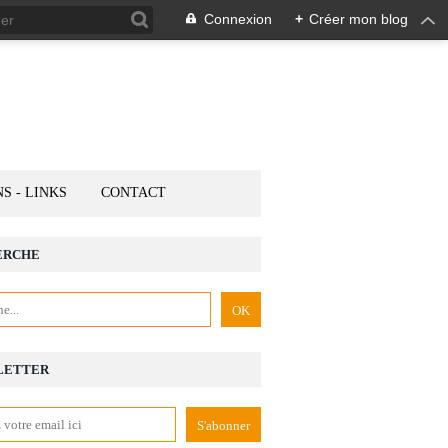
Connexion
+
Créer mon blog
NS - LINKS
CONTACT
ERCHE
LETTER