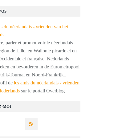
POS
, parler et promouvoir le néerlandais
égion de Lille, en Wallonie picarde et en
ccidentale et française. Nederlands
preken en bevorderen in de Eurometropool
trijk-Tournai en Noord-Frankrijk..
rofil de
les amis du néerlandais - vrienden
Nederlands
sur le portail Overblog
Z-MOI