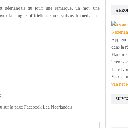
ant néerlandais du jour: une remarque, un mot, une
À PRO
vrir la langue officielle de nos voisins immédiats (à
Apprendre
dans la r
Flandre O
leren, s
Lille-Kor
Voir le p
van het 
e
SUIVE
ou sur la page Facebook Lea Neerlandais