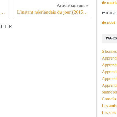
Très prochainement deux conférences de Eric Vanneufville
L'instant néerlandais du jour (2015_02_27)
09/09/2
ICLE
PAGES
6 bonnes 
Apprendr
Apprendre
Apprendre
Apprendre
Apprendr
online le
Conseils 
Les amis
Les sites