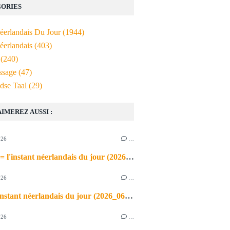
ORIES
Néerlandais Du Jour
(1944)
éerlandais
(403)
(240)
ssage
(47)
dse Taal
(29)
AIMEREZ AUSSI :
026
…
de airco = l'instant néerlandais du jour (2026_06_03)
026
…
heet = l'instant néerlandais du jour (2026_06_02)
026
…