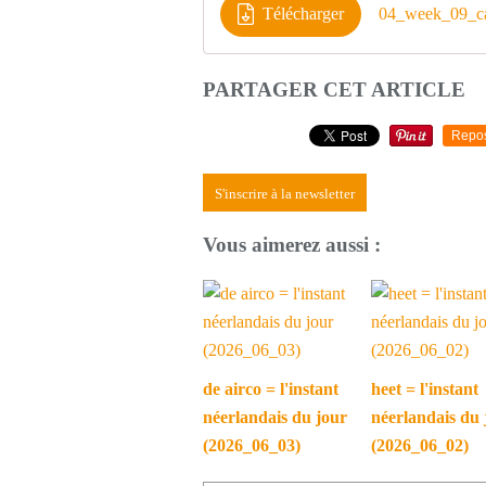
Télécharger
04_week_09_ca
PARTAGER CET ARTICLE
Repo
S'inscrire à la newsletter
Vous aimerez aussi :
de airco = l'instant
heet = l'instant
néerlandais du jour
néerlandais du 
(2026_06_03)
(2026_06_02)