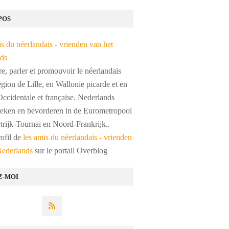
POS
, parler et promouvoir le néerlandais
égion de Lille, en Wallonie picarde et en
ccidentale et française. Nederlands
preken en bevorderen in de Eurometropool
trijk-Tournai en Noord-Frankrijk..
rofil de
les amis du néerlandais - vrienden
Nederlands
sur le portail Overblog
Z-MOI