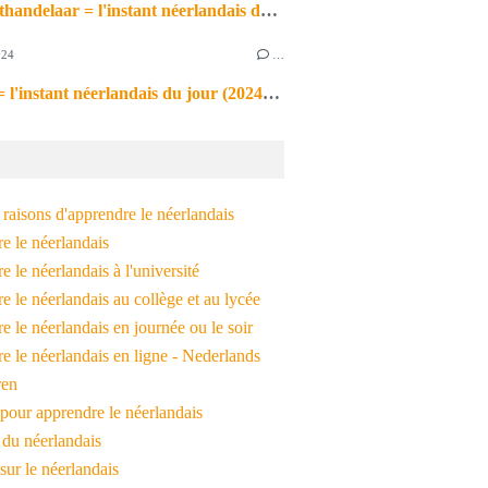
de markthandelaar = l'instant néerlandais du jour (2026_03_11)
024
…
de noot = l'instant néerlandais du jour (2024_09_09)
raisons d'apprendre le néerlandais
e le néerlandais
 le néerlandais à l'université
 le néerlandais au collège et au lycée
 le néerlandais en journée ou le soir
e le néerlandais en ligne - Nederlands
ren
pour apprendre le néerlandais
 du néerlandais
 sur le néerlandais