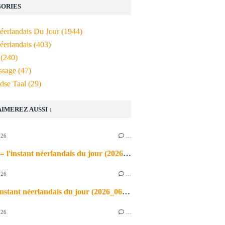
ORIES
Néerlandais Du Jour
(1944)
éerlandais
(403)
(240)
ssage
(47)
dse Taal
(29)
AIMEREZ AUSSI :
026
…
de airco = l'instant néerlandais du jour (2026_06_03)
026
…
heet = l'instant néerlandais du jour (2026_06_02)
026
…