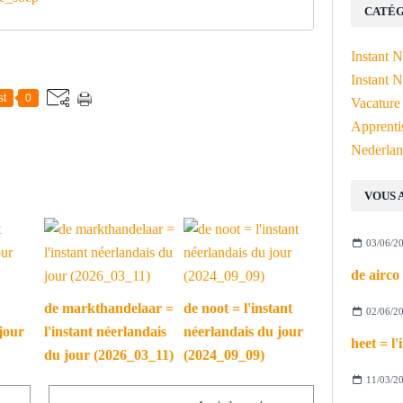
CATÉG
Instant 
Instant N
st
0
Vacature
Apprenti
Nederlan
VOUS 
03/06/2
de markthandelaar =
de noot = l'instant
02/06/2
jour
l'instant néerlandais
néerlandais du jour
du jour (2026_03_11)
(2024_09_09)
11/03/2