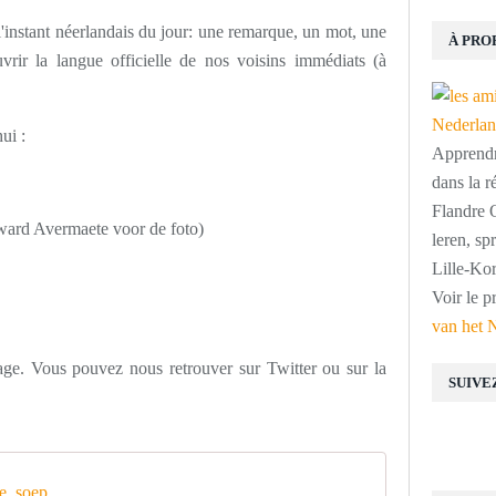
'instant néerlandais du jour: une remarque, un mot, une
À PRO
vrir la langue officielle de nos voisins immédiats (à
ui :
Apprendre
dans la r
Flandre O
dward Avermaete voor de foto)
leren, s
Lille-Kor
Voir le p
van het 
sage. Vous pouvez nous retrouver sur Twitter ou sur la
SUIVE
e_soep