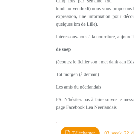
Cinq fois par semaine (du
lundi au vendredi) nous vous proposons l
expression, une information pour décou
quelques km de Lille).
Intéressons-nous à la nourriture, aujourd'h
de soep
(écoutez le fichier son ; met dank aan E
Tot morgen (à demain)
Les amis du néerlandais
PS: N'hésitez pas à faire suivre le mes
page Facebook Lea Neerlandais
Télécharger
03_week_22_d