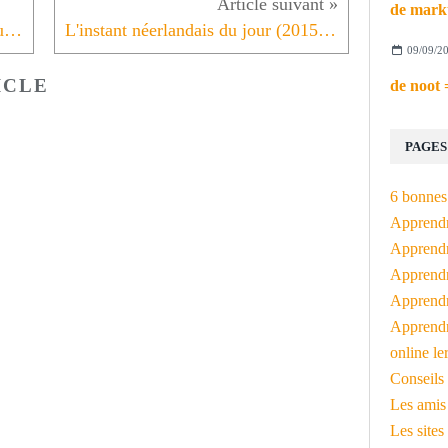
asperges = L'instant néerlandais du jour (2015_05_26)
L'instant néerlandais du jour (2015_05_28): het stokbrood
09/09/2
ICLE
PAGES
6 bonnes 
Apprendr
Apprendre
Apprendre
Apprendre
Apprendr
online le
Conseils 
Les amis
Les sites