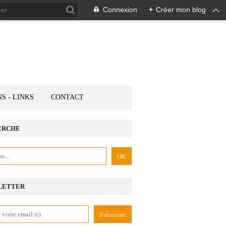
Connexion
+
Créer mon blog
NS - LINKS
CONTACT
ERCHE
LETTER