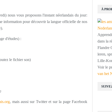
À PRO
edi) nous vous proposons l'instant néerlandais du jour:
 information pour découvrir la langue officielle de nos
).
Apprendre
age d'études) :
dans la r
Flandre O
leren, s
utez le fichier son)
Lille-Kor
Voir le p
van het 
SUIVE
e
is.org
, mais aussi sur Twitter et sur la page Facebook