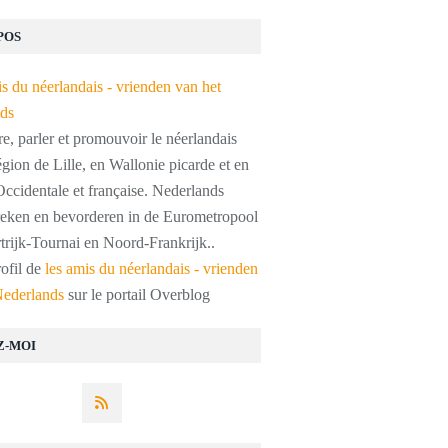
POS
, parler et promouvoir le néerlandais
égion de Lille, en Wallonie picarde et en
ccidentale et française. Nederlands
preken en bevorderen in de Eurometropool
trijk-Tournai en Noord-Frankrijk..
rofil de
les amis du néerlandais - vrienden
Nederlands
sur le portail Overblog
Z-MOI