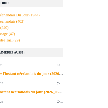
ORIES
Néerlandais Du Jour
(1944)
éerlandais
(403)
(240)
ssage
(47)
dse Taal
(29)
AIMEREZ AUSSI :
026
…
de airco = l'instant néerlandais du jour (2026_06_03)
026
…
heet = l'instant néerlandais du jour (2026_06_02)
026
…