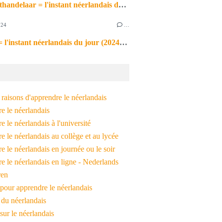
de markthandelaar = l'instant néerlandais du jour (2026_03_11)
024
…
de noot = l'instant néerlandais du jour (2024_09_09)
raisons d'apprendre le néerlandais
e le néerlandais
 le néerlandais à l'université
 le néerlandais au collège et au lycée
 le néerlandais en journée ou le soir
e le néerlandais en ligne - Nederlands
ren
pour apprendre le néerlandais
 du néerlandais
 sur le néerlandais