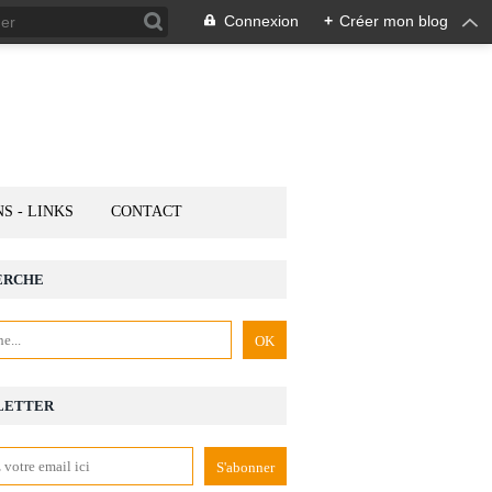
Connexion
+
Créer mon blog
NS - LINKS
CONTACT
ERCHE
LETTER