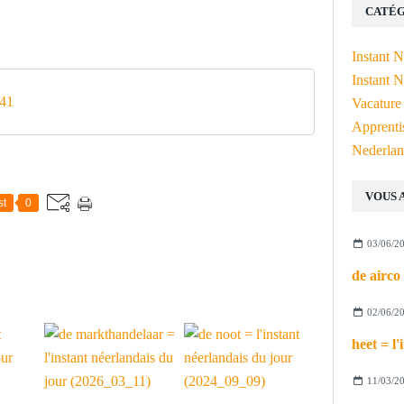
CATÉG
Instant 
Instant N
41
Vacature
Apprenti
Nederlan
VOUS 
st
0
03/06/2
02/06/2
11/03/2