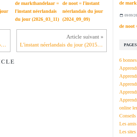
de markthandelaar =
de noot = l'instant
jour
l'instant néerlandais
néerlandais du jour
09/09/2
du jour (2026_03_11)
(2024_09_09)
Initiative franco-néerlandaise: Appel à candidatures PRIX D’AMSTERDAM 2015
L'instant néerlandais du jour (2015_10_09) In Leuven + verbe + sujet
PAGES
6 bonnes 
ICLE
Apprendr
Apprendre
Apprendre
Apprendre
Apprendr
online le
Conseils 
Les amis
Les sites