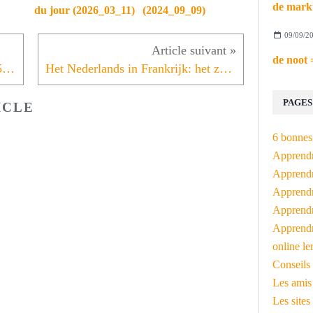
du jour (2026_03_11)
(2024_09_09)
09/09/2
L'instant néerlandais du jour (2015_10_22): de Eerste Kamer ...
Het Nederlands in Frankrijk: het zog. Frans-Vlaams
PAGES
ICLE
6 bonnes 
Apprendr
Apprendre
Apprendre
Apprendre
Apprendr
online le
Conseils 
Les amis
Les sites