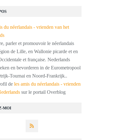
POS
, parler et promouvoir le néerlandais
égion de Lille, en Wallonie picarde et en
ccidentale et française. Nederlands
preken en bevorderen in de Eurometropool
trijk-Tournai en Noord-Frankrijk..
rofil de
les amis du néerlandais - vrienden
Nederlands
sur le portail Overblog
Z-MOI