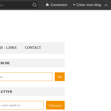
Connexion
+
Créer mon blog
NS - LINKS
CONTACT
ERCHE
LETTER