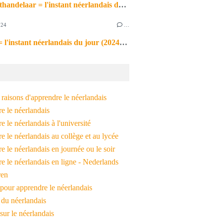
de markthandelaar = l'instant néerlandais du jour (2026_03_11)
024
…
de noot = l'instant néerlandais du jour (2024_09_09)
raisons d'apprendre le néerlandais
e le néerlandais
 le néerlandais à l'université
 le néerlandais au collège et au lycée
 le néerlandais en journée ou le soir
e le néerlandais en ligne - Nederlands
ren
pour apprendre le néerlandais
 du néerlandais
 sur le néerlandais