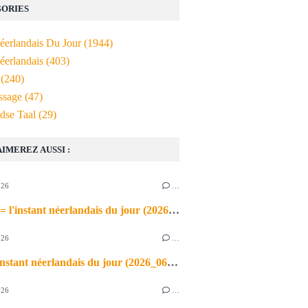
ORIES
Néerlandais Du Jour
(1944)
éerlandais
(403)
(240)
ssage
(47)
dse Taal
(29)
AIMEREZ AUSSI :
026
…
de airco = l'instant néerlandais du jour (2026_06_03)
026
…
heet = l'instant néerlandais du jour (2026_06_02)
026
…