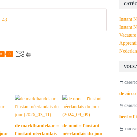
CATÉG
Instant 
_43
Instant N
Vacature
Apprenti
Nederlan
st
0
VOUS 
03/06/2
02/06/2
de markthandelaar =
de noot = l'instant
11/03/2
jour
l'instant néerlandais
néerlandais du jour