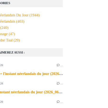
ORIES
Néerlandais Du Jour
(1944)
éerlandais
(403)
(240)
ssage
(47)
dse Taal
(29)
AIMEREZ AUSSI :
026
…
de airco = l'instant néerlandais du jour (2026_06_03)
026
…
heet = l'instant néerlandais du jour (2026_06_02)
026
…