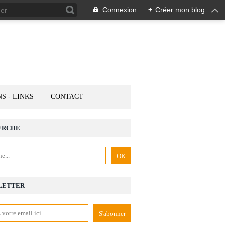
Connexion
+
Créer mon blog
NS - LINKS
CONTACT
ERCHE
LETTER