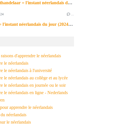
de markthandelaar = l'instant néerlandais du jour (2026_03_11)
024
…
de noot = l'instant néerlandais du jour (2024_09_09)
raisons d'apprendre le néerlandais
e le néerlandais
 le néerlandais à l'université
 le néerlandais au collège et au lycée
 le néerlandais en journée ou le soir
e le néerlandais en ligne - Nederlands
ren
pour apprendre le néerlandais
 du néerlandais
 sur le néerlandais