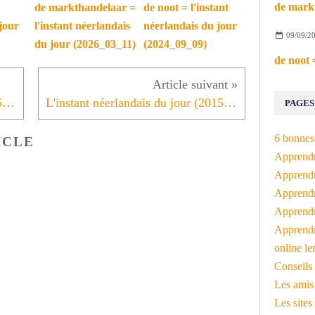
de markthandelaar =
de noot = l'instant
jour
l'instant néerlandais
néerlandais du jour
09/09/2
du jour (2026_03_11)
(2024_09_09)
L'instant néerlandais du jour (2015_10_27): de bladeren
L'instant néerlandais du jour (2015_10_29): de pompoen
PAGES
6 bonnes 
ICLE
Apprendr
Apprendre
Apprendre
Apprendre
Apprendr
online le
Conseils 
Les amis
Les sites