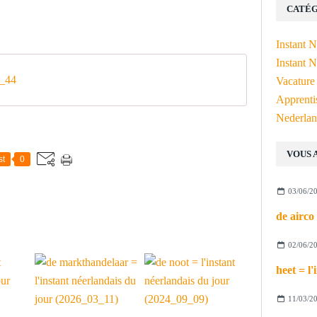
CATÉG
Instant 
Instant N
_44
Vacature
Apprenti
Nederlan
VOUS 
st
0
03/06/2
02/06/2
11/03/2