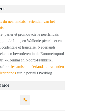
POS
, parler et promouvoir le néerlandais
égion de Lille, en Wallonie picarde et en
ccidentale et française. Nederlands
preken en bevorderen in de Eurometropool
trijk-Tournai en Noord-Frankrijk..
rofil de
les amis du néerlandais - vrienden
Nederlands
sur le portail Overblog
Z-MOI