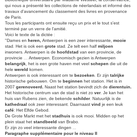
qui nous a présenté les collections de néerlandais et informé des
travaux d'avancement du classement des livres en provenance
de Paris.
Tous les participants ont ensuite reçu un prix et le tout s'est
terminé par un verre de l'amitié.
Voici le texte de la dictée :
''Dames en
heren,
Antwerpen is een zeer interessante,
mooie
stad. Het is ook een
grote
stad. Ze telt een half
miljoen
inwoners. Antwerpen is de
hoofdstad
van een provincie, de
provincie … Antwerpen. Economisch gezien is Antwerpen
belangrijk
, het is een grote haven met veel
schepen
die uit de
hele
wereld
komen.
Antwerpen is ook interessant om te
bezoeken
. Er zijn
talrijke
historische gebouwen. Om te
beginnen
het station. Het is in
2007
gerenoveerd.
Naast het station bevindt zich de
dierentuin.
Het historische centrum van de stad is niet zo
ver
. Je kan het
huis van Rubens zien, de bekende
schilder
. Natuurlijk is de
kathedraal
ook zeer interessant. Daarnaast
vind
je een leuk
café
: Het Elfde Gebod.
De Grote Markt met het
stadhuis
is ook mooi. Midden op het
plein staat het
standbeeld
van Brabo.
Er zijn zo veel interessante dingen ...
Paragraphe supplémentaire pour le niveau II